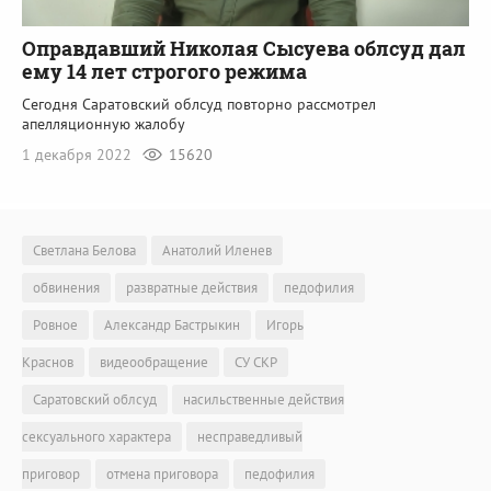
Оправдавший Николая Сысуева облсуд дал
ему 14 лет строгого режима
Сегодня Саратовский облсуд повторно рассмотрел
апелляционную жалобу
1 декабря 2022
15620
Светлана Белова
Анатолий Иленев
обвинения
развратные действия
педофилия
Ровное
Александр Бастрыкин
Игорь
Краснов
видеообращение
СУ СКР
Саратовский облсуд
насильственные действия
сексуального характера
несправедливый
приговор
отмена приговора
педофилия