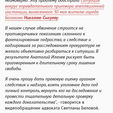
неимоверно. Эту проблему обострила
ситуация
вокруг оправдательного приговора апелляционной
инстанции, вынесенного 30 мая жителю города
Балаково
Николаю Сысуеву
.
В нашем случае обвинение строится на
противоречивых показаниях склонного к
фантазированию подростка, а следствие и
надзиравшая за расследованием прокуратура не
желали объективно разбираться в ситуации. В
результате Анатолий Иленев рискует быть
приговоренным к длительному сроку лишения
свободы.
Я очень прошу дать правовую оценку органам
следствия и надзора, взять уголовное дело под
личный контроль, вернуть его на доследование и
провести тщательную детальную проверку
каждого доказательства
", - говорится в
видеообращении адвоката Светланы Беловой.