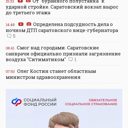
От "буранного полустанка" к
15:33
ударной стройке. Саратовский вокзал вырос
до третьего этажа
Определена подсудность дела о
14:48
ночном ДТП саратовского вице-губернатора
5
Смог над городами. Саратовские
08:41
санврачи официально признали загрязнение
воздуха "Ситиматиком"
1
Олег Костин станет областным
07:50
министром здравоохранения