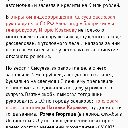
автомобиль и залезла в кредиты на 3 млн рублей.
В
открытом видеообращении Сысуев рассказал
руководителю СК РФ Александру Бастрыкину и
генпрокурору Игорю Краснову
не только о
многочисленных нарушениях, допущенных в ходе
расследования уголовного дела и надзора за ним,
но и о вымогательстве у него взятки за принятие
отказного решения.
По версии Сысуева, за закрытие дела с него
запросили 3 млн рублей, а когда он отказался,
буквально на следующий день ему предъявили
обвинение, а следователь по делу угрожал его
супруге. Взятку якобы вымогал тогдашний
руководитель СО по городу Балаково;
по словам
правозащитницы
Натальи Караман
, эту должность
тогда занимал
Роман Георгица
(в период службы в
Ленинском СО у него в подчинении некоторое
время состоял нынешний руководитель СУ СКР