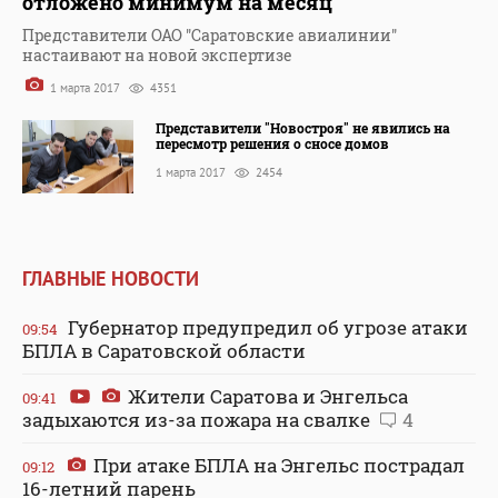
отложено минимум на месяц
Представители ОАО "Саратовские авиалинии"
настаивают на новой экспертизе
1 марта 2017
4351
Представители "Новостроя" не явились на
пересмотр решения о сносе домов
1 марта 2017
2454
ГЛАВНЫЕ НОВОСТИ
Губернатор предупредил об угрозе атаки
09:54
БПЛА в Саратовской области
Жители Саратова и Энгельса
09:41
задыхаются из-за пожара на свалке
4
При атаке БПЛА на Энгельс пострадал
09:12
16-летний парень