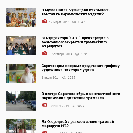
В музее Павла Кузнецова открылась
выставка керамических изделий
12 марта 2015
1547
Замдиректора "СГЭТ" предупредил о
возможном закрытии трамвайных
маршрутов
29 октября 2014
5691
Саратовцам впервые представят графику
художника Виктора Чудина
2 июля 2014
2285
В центре Саратова обрыв контактной сети
парализовал движение трамваев
19 июня 2014
3029
На Огородной с рельсов сошел трамвай
маршрута №10