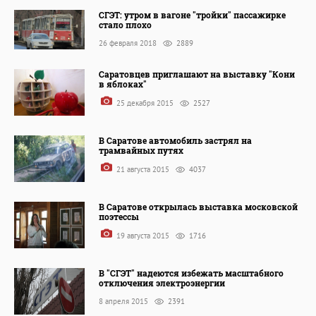
СГЭТ: утром в вагоне "тройки" пассажирке
стало плохо
26 февраля 2018
2889
Саратовцев приглашают на выставку "Кони
в яблоках"
25 декабря 2015
2527
В Саратове автомобиль застрял на
трамвайных путях
21 августа 2015
4037
В Саратове открылась выставка московской
поэтессы
19 августа 2015
1716
В "СГЭТ" надеются избежать масштабного
отключения электроэнергии
8 апреля 2015
2391