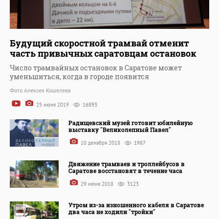
Будущий скоростной трамвай отменит
часть привычных саратовцам остановок
Число трамвайных остановок в Саратове может
уменьшиться, когда в городе появится
Фото Алексея Кошелева
25 июня 2019
16893
Радищевский музей готовит юбилейную
выставку "Великолепный Павел"
10 декабря 2018
1987
Движение трамваев и троллейбусов в
Саратове восстановят в течение часа
29 июня 2018
3123
Утром из-за изношенного кабеля в Саратове
два часа не ходили "тройки"