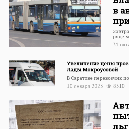
в а
пр
Завтра
ряде 
31 окт
Увеличение цены прое
Лады Мокроусовой
В Саратове перевозчик п
10 января 2023
8310
Авт
пыт
льг