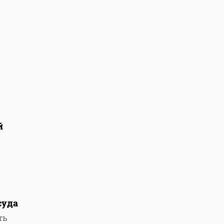
й
суда
ть