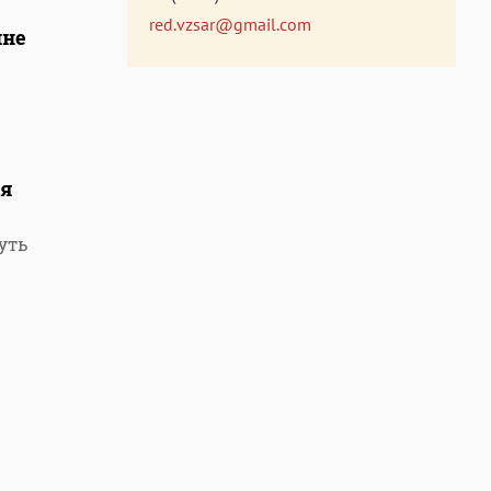
red.vzsar@gmail.com
ине
ия
уть