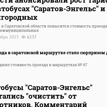
втобусах "Саратов-Энгельс" и
игородных
 в Саратовской области повысится стоимость проезда
межмуниципальных
ября 2023
6237
зда в саратовской маршрутке стало сюрпризом
однял стоимость проезда в маршрутках № 67
обусы "Саратов-Энгельс"
ались "очистить" от
отников. Комментарий