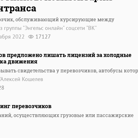
нтранса
озчик, обслуживающий курсирующие между
з группы "Энгельс онлайн" соцсети "ВК"
кабря 2022
17127
ков предложено лишать лицензий за холодные
ика движения
зывать свидетельства у перевозчиков, автобусы кото
/Алексей Кошелев
28
тинг перевозчиков
паний, осуществляющих грузовые или пассажирские