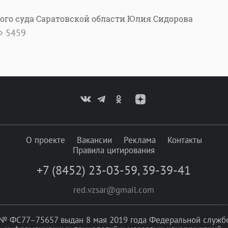
ого суда Саратовской области Юлия Сидорова
5459
О проекте
Вакансии
Реклама
Контакты
Правила цитирования
+7 (8452) 23-03-59
,
39-39-41
red.vzsar@gmail.com
№ ФС77–75657 выдан 8 мая 2019 года Федеральной службой