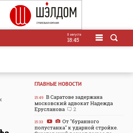
8 августа
18:45
ГЛАВНЫЕ НОВОСТИ
В Саратове задержана
15:49
х
московский адвокат Надежда
Ерусланова
2
От "буранного
15:33
полустанка" к ударной стройке.
фа