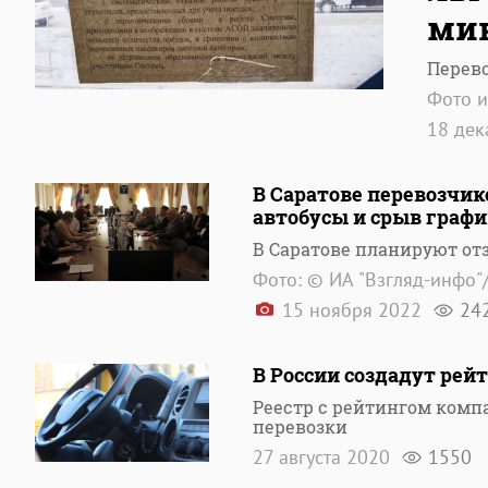
ми
Перев
Фото и
18 де
В Саратове перевозчи
автобусы и срыв граф
В Саратове планируют от
Фото: © ИА "Взгляд-инфо"
15 ноября 2022
24
В России создадут рей
Реестр с рейтингом ком
перевозки
27 августа 2020
1550