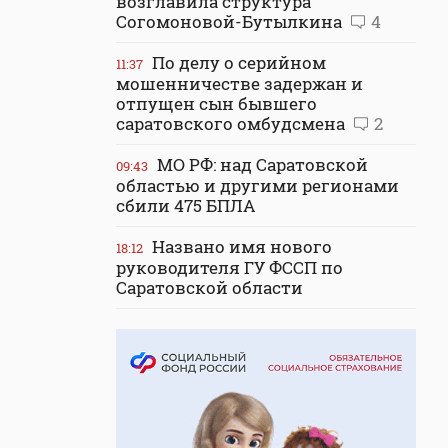
возглавила структура
Согомоновой-Бутылкина
4
По делу о серийном
11:37
мошенничестве задержан и
отпущен сын бывшего
саратовского омбудсмена
2
МО РФ: над Саратовской
09:43
областью и другими регионами
сбили 475 БПЛА
Названо имя нового
18:12
руководителя ГУ ФССП по
Саратовской области