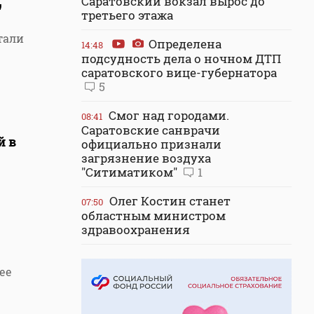
Саратовский вокзал вырос до
"
третьего этажа
тали
Определена
14:48
подсудность дела о ночном ДТП
саратовского вице-губернатора
5
Смог над городами.
08:41
Саратовские санврачи
й в
официально признали
загрязнение воздуха
"Ситиматиком"
1
Олег Костин станет
07:50
областным министром
здравоохранения
ее