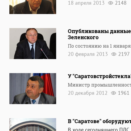
18 апреля 2013
2148
Опубликованы данные 
Зеленского
По состоянию на 1 января
20 февраля 2013
2197
У "Саратовстройстекла
Министр промышленности
20 декабря 2012
1961
В "Саратове" оборуду
В ходе
сегодняшнего ПДС