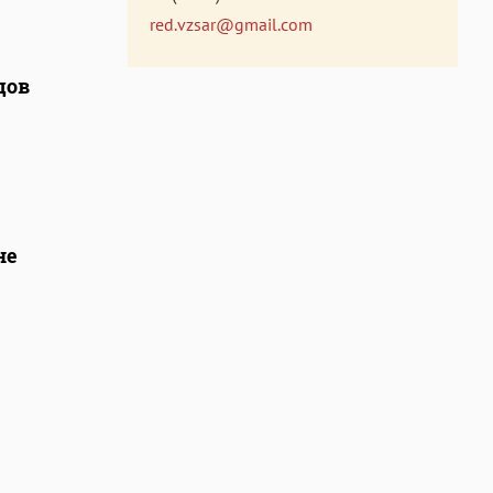
red.vzsar@gmail.com
дов
не