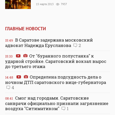
15 марта 2013
7937
ГЛАВНЫЕ НОВОСТИ
В Саратове задержана московский
15:49
адвокат Надежда Ерусланова
2
От "буранного полустанка" к
15:33
ударной стройке. Саратовский вокзал вырос
до третьего этажа
Определена подсудность дела о
14:48
ночном ДТП саратовского вице-губернатора
4
Смог над городами. Саратовские
08:41
санврачи официально признали загрязнение
воздуха "Ситиматиком"
1