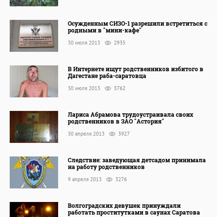
Осужденным СИЗО-1 разрешили встретиться с
родными в "мини-кафе"
30 июля 2013
2935
В Интернете ищут родственников избитого в
Дагестане раба-саратовца
30 июля 2013
3762
Лариса Абрамова трудоустраивала своих
родственников в ЗАО "Астория"
30 апреля 2013
3927
Следствие: заведующая детсадом принимала
на работу родственников
9 апреля 2013
3276
Волгоградских девушек принуждали
работать проститутками в саунах Саратова