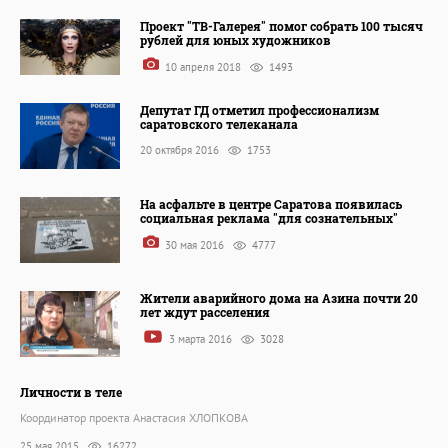
Проект "ТВ-Галерея" помог собрать 100 тысяч
рублей для юных художников
10 апреля 2018
1493
Депутат ГД отметил профессионализм
саратовского телеканала
20 октября 2016
1753
На асфальте в центре Саратова появилась
социальная реклама "для сознательных"
30 мая 2016
4777
Жители аварийного дома на Азина почти 20
лет ждут расселения
3 марта 2016
3028
Личности в теле
Координатор проекта Анастасия ХЛОПКОВА
25 мая 2015
16272