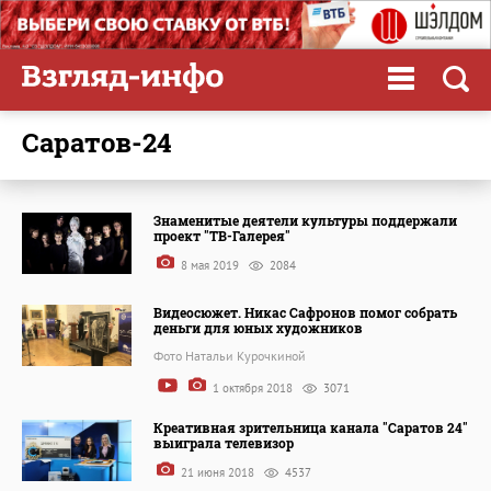
Саратов-24
Знаменитые деятели культуры поддержали
проект "ТВ-Галерея"
8 мая 2019
2084
Видеосюжет. Никас Сафронов помог собрать
деньги для юных художников
Фото Натальи Курочкиной
1 октября 2018
3071
Креативная зрительница канала "Саратов 24"
выиграла телевизор
21 июня 2018
4537