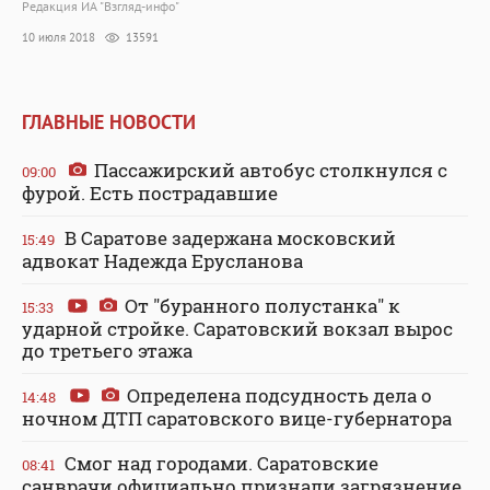
Редакция ИА "Взгляд-инфо"
10 июля 2018
13591
ГЛАВНЫЕ НОВОСТИ
Пассажирский автобус столкнулся с
09:00
фурой. Есть пострадавшие
В Саратове задержана московский
15:49
адвокат Надежда Ерусланова
От "буранного полустанка" к
15:33
ударной стройке. Саратовский вокзал вырос
до третьего этажа
Определена подсудность дела о
14:48
ночном ДТП саратовского вице-губернатора
Смог над городами. Саратовские
08:41
санврачи официально признали загрязнение