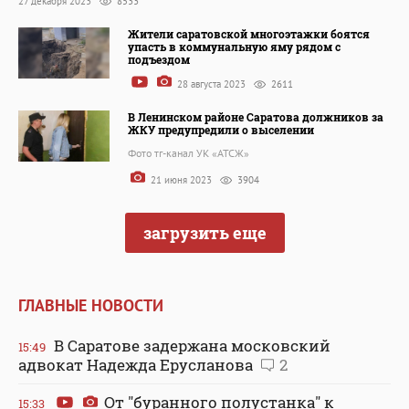
27 декабря 2023
8533
Жители саратовской многоэтажки боятся
упасть в коммунальную яму рядом с
подъездом
28 августа 2023
2611
В Ленинском районе Саратова должников за
ЖКУ предупредили о выселении
Фото тг-канал УК «АТСЖ»
21 июня 2023
3904
загрузить еще
ГЛАВНЫЕ НОВОСТИ
В Саратове задержана московский
15:49
адвокат Надежда Ерусланова
2
От "буранного полустанка" к
15:33