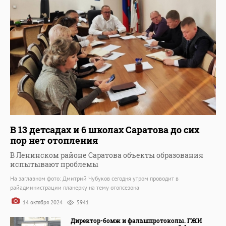
В 13 детсадах и 6 школах Саратова до сих
пор нет отопления
В Ленинском районе Саратова объекты образования
испытывают проблемы
На заглавном фото: Дмитрий Чубуков сегодня утром проводит в
райадминистрации планерку на тему отопсезона
14 октября 2024
5941
Директор-бомж и фальшпротоколы. ГЖИ