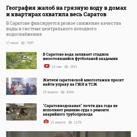
География жалоб на грязную воду в домах
и квартирах охватила весь Саратов
В Саратове фиксируется резкое снижение качества
воды в системе центрального холодного
водоснабжения
17 июня
7697
В Саратове вода заливает стадион
несостоявшейся футбольной академии
18 мая
2921
Жители саратовской многоэтажки просят
найти управу на ГЖИ и ТСЖ
29 апреля
4334
"Саратовводоканал" почти два года не
исполняет решение суда о ремонте
аварийного трубопровода
15 апреля
1170