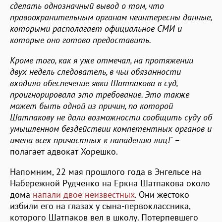
сделать однозначный вывод о том, что
правоохранительным органам неинтересны данные,
которыми располагает официальное СМИ и
которые оно готово предоставить.
Кроме того, как я уже отмечал, на протяжении
двух недель следователь, в чьи обязанности
входило обеспечение явки Шатпакова в суд,
проигнорировала это требование. Это также
может быть одной из причин, по которой
Шатпакову не дали возможности сообщить суду об
умышленном бездействии компетентных органов и
имена всех причастных к нападению лиц!" –
полагает адвокат Хорешко.
Напомним, 22 мая прошлого года в Энгельсе на
Набережной Рудченко на Еркна Шатпакова около
дома
напали двое неизвестных
. Они жестоко
избили его на глазах у сына-первоклассника,
которого Шатпаков вел в школу. Потерпевшего