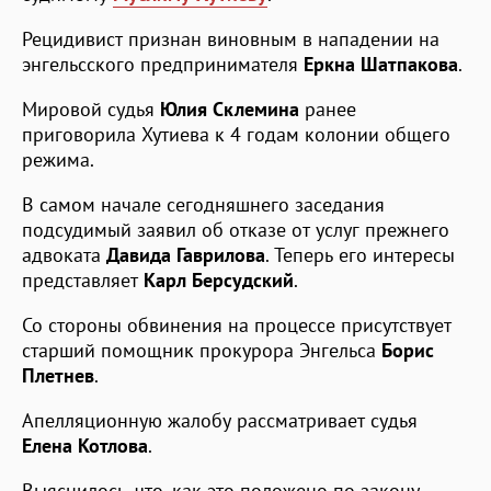
Рецидивист признан виновным в нападении на
энгельсского предпринимателя
Еркна Шатпакова
.
Мировой судья
Юлия Склемина
ранее
приговорила Хутиева к 4 годам колонии общего
режима.
В самом начале сегодняшнего заседания
подсудимый заявил об отказе от услуг прежнего
адвоката
Давида Гаврилова
. Теперь его интересы
представляет
Карл Берсудский
.
Со стороны обвинения на процессе присутствует
старший помощник прокурора Энгельса
Борис
Плетнев
.
Апелляционную жалобу рассматривает судья
Елена Котлова
.
Выяснилось, что, как это положено по закону,