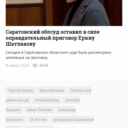
Саратовский облсуд оставил в силе
оправдательный приговор Еркну
Шатпакову
Сегодня в Саратовском областном суде была рассмотрена
апелляция на приговор
8 июля 13:25
4544
Муслим Хутиев
Еркн Шатпаков
Энгельсский
районный суд
Елена Котлова
Дмитрий
Хорешко
Борис Плетнев
Александр
Бастрыкин
СК России
прокуратура Саратовской