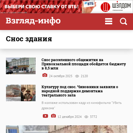
снос здания
Снос расселенного общежития на
Привокзальной площади обойдется бюджету
в 8,5 млн
24 октября 2025
2120
Культуру под снос. Чиновники заявили о
народной поддержке демонтажа
театрального зала
В коллаже использован кадр из кинофильма "Убить
дракона"
12 декабря 2024
3772