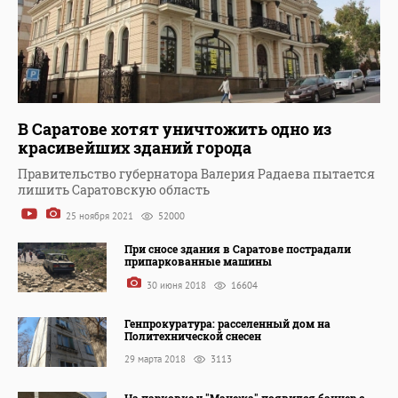
В Саратове хотят уничтожить одно из
красивейших зданий города
Правительство губернатора Валерия Радаева пытается
лишить Саратовскую область
25 ноября 2021
52000
При сносе здания в Саратове пострадали
припаркованные машины
30 июня 2018
16604
Генпрокуратура: расселенный дом на
Политехнической снесен
29 марта 2018
3113
На парковке у "Манежа" появился баннер с