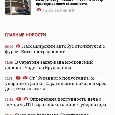
предупреждением об опасности
5 октября 2015
3895
ГЛАВНЫЕ НОВОСТИ
Пассажирский автобус столкнулся с
09:00
фурой. Есть пострадавшие
В Саратове задержана московский
15:49
адвокат Надежда Ерусланова
От "буранного полустанка" к
15:33
ударной стройке. Саратовский вокзал вырос
до третьего этажа
Определена подсудность дела о
14:48
ночном ДТП саратовского вице-губернатора
Смог над городами. Саратовские