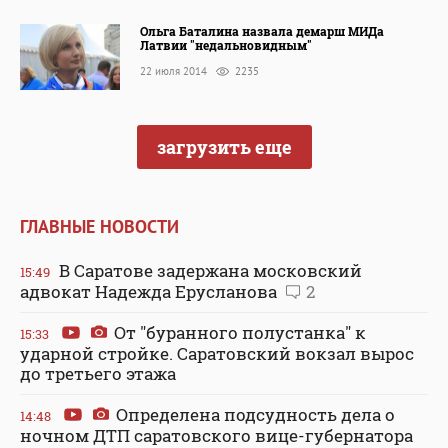
Ольга Баталина назвала демарш МИДа
Латвии "недальновидным"
22 июля 2014
2235
загрузить еще
ГЛАВНЫЕ НОВОСТИ
В Саратове задержана московский
15:49
адвокат Надежда Ерусланова
2
От "буранного полустанка" к
15:33
ударной стройке. Саратовский вокзал вырос
до третьего этажа
Определена подсудность дела о
14:48
ночном ДТП саратовского вице-губернатора