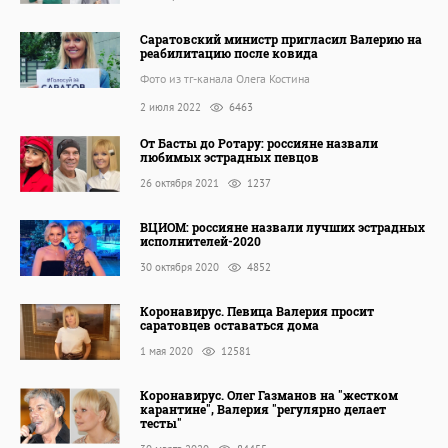
Саратовский министр пригласил Валерию на
реабилитацию после ковида
Фото из тг-канала Олега Костина
2 июля 2022
6463
От Басты до Ротару: россияне назвали
любимых эстрадных певцов
26 октября 2021
1237
ВЦИОМ: россияне назвали лучших эстрадных
исполнителей-2020
30 октября 2020
4852
Коронавирус. Певица Валерия просит
саратовцев оставаться дома
1 мая 2020
12581
Коронавирус. Олег Газманов на "жестком
карантине", Валерия "регулярно делает
тесты"