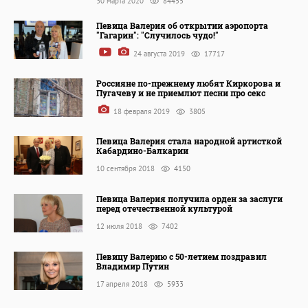
30 марта 2020
84455
Певица Валерия об открытии аэропорта
"Гагарин": "Случилось чудо!"
24 августа 2019
17717
Россияне по-прежнему любят Киркорова и
Пугачеву и не приемлют песни про секс
18 февраля 2019
3805
Певица Валерия стала народной артисткой
Кабардино-Балкарии
10 сентября 2018
4150
Певица Валерия получила орден за заслуги
перед отечественной культурой
12 июля 2018
7402
Певицу Валерию с 50-летием поздравил
Владимир Путин
17 апреля 2018
5933