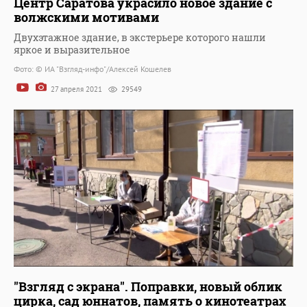
Центр Саратова украсило новое здание с
волжскими мотивами
Двухэтажное здание, в экстерьере которого нашли
яркое и выразительное
Фото: © ИА "Взгляд-инфо"/Алексей Кошелев
27 апреля 2021
29549
"Взгляд с экрана". Поправки, новый облик
цирка, сад юннатов, память о кинотеатрах