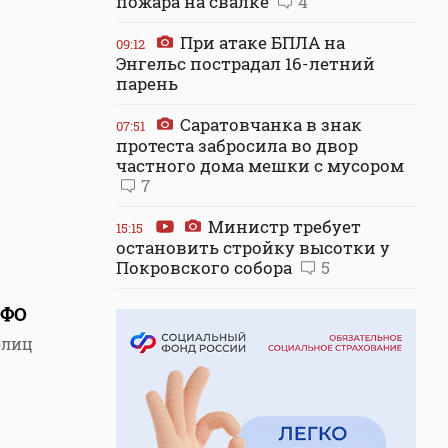
пожара на свалке
4
При атаке БПЛА на
09:12
Энгельс пострадал 16-летний
парень
Саратовчанка в знак
07:51
протеста забросила во двор
частного дома мешки с мусором
7
Министр требует
15:15
остановить стройку высотки у
Покровского собора
5
ПФО
олиц