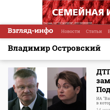
Новости
Статьи
Владимир Островский
ДТП
зам
Под
ИА "Вз
в кото
14 ию