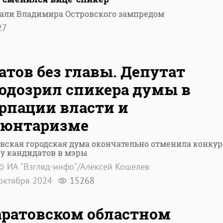
рали Владимира Островского зампредом
27
атов без главы. Депутат
одозрил спикера думы в
рпации власти и
люнтаризме
вская городская дума окончательно отменила конкур
у кандидатов в мэры
© ИА "Взгляд-инфо"/Алексей Кошелев
октября 2024
15268
аратовском областном