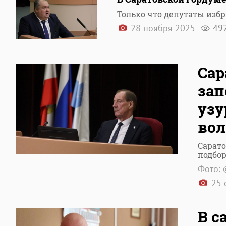
Только что депутаты изб
28 ноября 2025
49
Сар
зап
узу
во
Сарато
подбор
Фото: 
25 
В с