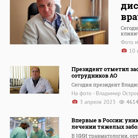
дис
вра
Сегодн
клини
Фото м
10 
Президент отметил за
сотрудников АО
Сегодня президент Влади
На фото - Владимир Остро
3 апреля 2023
461
Впервые в России: ун
лечении тяжелых забо
В НИИ травматологии, ор