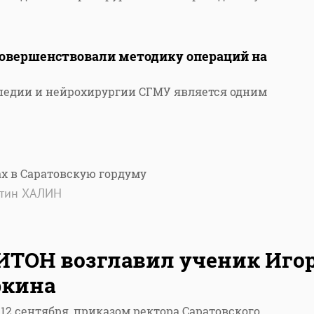
овершенствовали методику операций на
педии и нейрохирургии СГМУ является одним
х в Саратовскую гордуму
нтин ХАЛИН
ТОН возглавил ученик Иго
ркина
 12 сентября, приказом ректора Саратовского