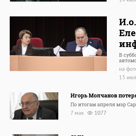
И.о
Еле
инф
В субб
автом
на фот
13 ию
Игорь Молчанов потер
По итогам апреля мэр Са
7 мая
1077