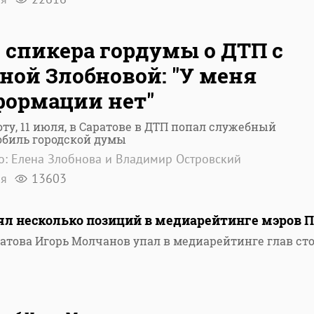
. спикера гордумы о ДТП с
ной Злобновой: "У меня
ормации нет"
оту, 11 июля, в Саратове в ДТП попал служебный
обиль городской думы
о: Елена Злобнова и Владимир Островский
ля
13603
ял несколько позиций в медиарейтинге мэров 
ратова Игорь Молчанов упал в медиарейтинге глав ст