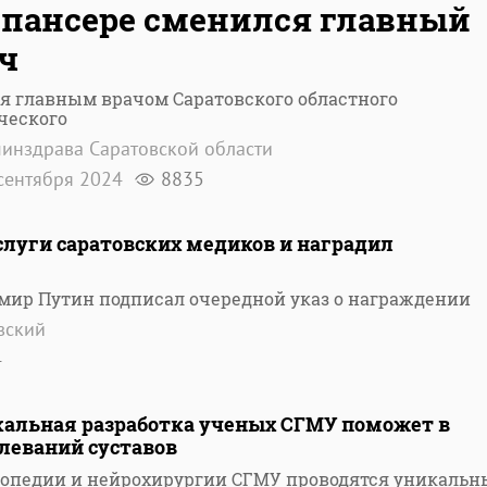
пансере сменился главный
ч
я главным врачом Саратовского областного
ческого
инздрава Саратовской области
сентября 2024
8835
слуги саратовских медиков и наградил
мир Путин подписал очередной указ о награждении
вский
4
икальная разработка ученых СГМУ поможет в
леваний суставов
топедии и нейрохирургии СГМУ проводятся уникальн