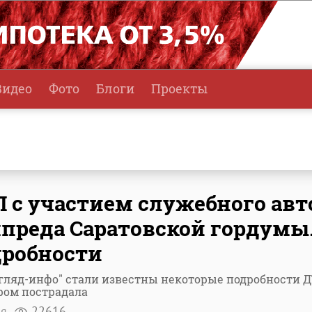
Видео
Фото
Блоги
Проекты
 с участием служебного авт
преда Саратовской гордумы
робности
гляд-инфо" стали известны некоторые подробности Д
ром пострадала
ля
22616