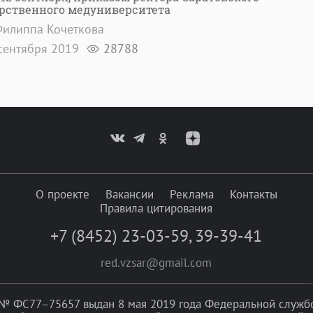
арственного медуниверситета
илиппа Кочеткова
сентября 2019
28788
О проекте
Вакансии
Реклама
Контакты
Правила цитирования
+7 (8452) 23-03-59
,
39-39-41
red.vzsar@gmail.com
№ ФС77–75657 выдан 8 мая 2019 года Федеральной службой