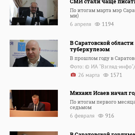
СМИ стали чаще писат
По итогам марта мэр Сара
ми)
6 апреля
1194
В Саратовской области
туберкулезом
В прошлом году в Саратов
Фото: © ИА "Взгляд-инфо"
26 марта
1571
Михаил Исаев начал го
По итогам первого месяца
седьмом
6 февраля
916
В Саратовской гордум