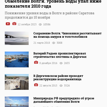
Обмеление Волги. Уровень воды упал ниже
показателя 2010 года
Понижение уровня воды в Волге в районе Саратова
продолжится до 10 ноября
12 октября 2023
10586
Сохранение Волги. Чиновники рассчитывают
на помощь амуров и толстолобиков
21 марта 2018
3008
Валерий Радаев проинспектировал
строительство плотины в Дергачах
8 декабря 2016
2655
В Дергачевском районе проводят
реконструкцию водохранилища
22 августа 2015
3526
Минприроды РФ предупредило об угрозе
дальнейшего обмеления Волги