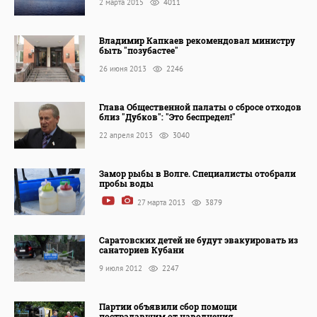
2 марта 2015
4011
Владимир Капкаев рекомендовал министру
быть "позубастее"
26 июня 2013
2246
Глава Общественной палаты о сбросе отходов
близ "Дубков": "Это беспредел!"
22 апреля 2013
3040
Замор рыбы в Волге. Специалисты отобрали
пробы воды
27 марта 2013
3879
Саратовских детей не будут эвакуировать из
санаториев Кубани
9 июля 2012
2247
Партии объявили сбор помощи
пострадавшим от наводнения