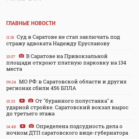
ГЛАВНЫЕ НОВОСТИ
Суд в Саратове не стал заключать под
11:18
стражу адвоката Надежду Ерусланову
В Саратове на Привокзальной
10:07
площади откроют платную парковку на 134
места
МО РФ: в Саратовской области и других
09:24
регионах сбили 456 БПЛА
От "буранного полустанка" к
15:33
ударной стройке. Саратовский вокзал вырос
до третьего этажа
Определена подсудность дела о
14:48
ночном ДТП саратовского вице-губернатора