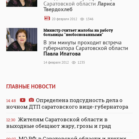
Саратовской области
Лариса
Твердохлеб
20 февраля 2012
1346
Министр считает жалобы на работу
больницы "необоснованными"
В эти минуты проходит встреча
губернатора Саратовской области
Павла Ипатова
14 февраля 2012
1235
ГЛАВНЫЕ НОВОСТИ
Определена подсудность дела о
14:48
ночном ДТП саратовского вице-губернатора
Жителям Саратовской области в
12:30
выходные обещают жару, грозы и град
МО РФ: в Саратовской области и других
09:27