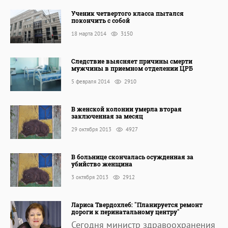
Ученик четвертого класса пытался
покончить с собой
18 марта 2014
3150
Следствие выясняет причины смерти
мужчины в приемном отделении ЦРБ
5 февраля 2014
2910
В женской колонии умерла вторая
заключенная за месяц
29 октября 2013
4927
В больнице скончалась осужденная за
убийство женщина
3 октября 2013
2912
Лариса Твердохлеб: "Планируется ремонт
дороги к перинатальному центру"
Сегодня министр здравоохранения