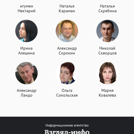
игумен
Наталья
Наталья
Нектарий
Караман
Скрябина
Ирина
Александр
Николай
Алешина
Сорокин
Скворцов
Александр
Ольга
Мария
Ландо
Сокольская
Ковалева
Информационное агентство