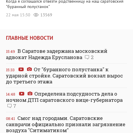
Когда я соглашался отвезти родственницу на наш саратовский
"буранный полустанок"
22 мая 15:30
13569
ГЛАВНЫЕ НОВОСТИ
В Саратове задержана московский
15:49
адвокат Надежда Ерусланова
2
От "буранного полустанка" к
15:33
ударной стройке. Саратовский вокзал вырос
до третьего этажа
Определена подсудность дела о
14:48
ночном ДТП саратовского вице-губернатора
7
Смог над городами. Саратовские
08:41
санврачи официально признали загрязнение
воздуха "Ситиматиком"