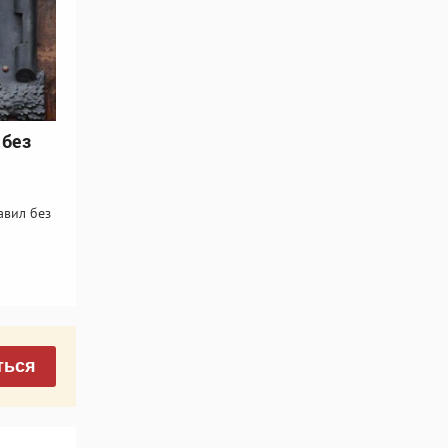
 без
авил без
ться