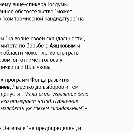
нему вице-спикера Госдумы
данное обстоятельство "может
 о "компромиссной кандидатуре" на
 "на волне своей скандальности",
омитета по борьбе с
Аяцковым
и
й области может легко отыграть
азом, он отнимет голоса у
ничкина и Шлычкова.
ых программ Фонда развития
ынев
, Лысенко до выборов и тем
допустят. "
Если есть уголовное дело
 его отыграет назад. Публичное
выглядеть уж совсем скандальным
", -
 Энгельсе "не предопределен", и