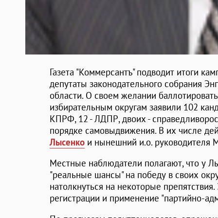
Газета "Коммерсантъ" подводит итоги к
депутаты законодательного собрания Эн
области. О своем желании баллотироват
избирательным округам заявили 102 кандид
КПРФ, 12 - ЛДПР, двоих - справедливоро
порядке самовыдвижения. В их числе де
Лысенко
и нынешний и.о. руководителя
Местные наблюдатели полагают, что у Л
"реальные шансы" на победу в своих окр
натолкнуться на некоторые препятствия. Э
регистрации и применение "партийно-адм