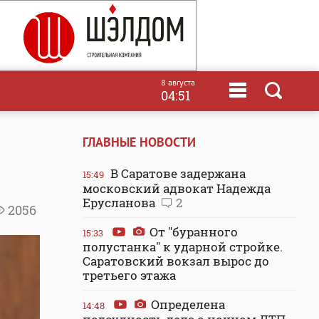
8 августа
04:51
ГЛАВНЫЕ НОВОСТИ
В Саратове задержана
15:49
московский адвокат Надежда
Ерусланова
2
2056
От "буранного
15:33
полустанка" к ударной стройке.
Саратовский вокзал вырос до
третьего этажа
Определена
14:48