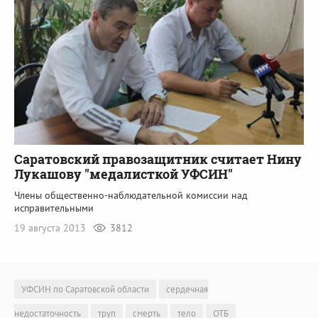
Саратовский правозащитник считает Нину
Лукашову "медалисткой УФСИН"
Члены общественно-наблюдательной комиссии над
исправительными
19 августа 2013
3812
УФСИН по Саратовской области
сердечная
недостаточность
труп
смерть
тело
ОТБ