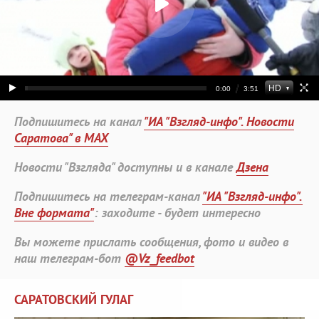
Подпишитесь на канал
"ИА "Взгляд-инфо". Новости
Саратова" в MAX
Новости "Взгляда" доступны и в канале
Дзена
Подпишитесь на телеграм-канал
"ИА "Взгляд-инфо".
Вне формата"
: заходите - будет интересно
Вы можете прислать сообщения, фото и видео в
наш телеграм-бот
@Vz_feedbot
САРАТОВСКИЙ ГУЛАГ