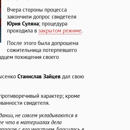
Вчера стороны процесса
закончили допрос свидетеля
Юрия Суляна
; процедура
проходила в
закрытом режиме
.
После этого была допрошена
сожительница потерпевшего
видцем похищения своего
Лысенко
Станислав Зайцев
дал свою
 противоречивый характер; кроме
ованности свидетеля.
дании, не совсем укладываются в
ее что в материалах дела
росов с его участием. Бросилось в