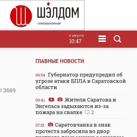
6 августа
10:47
ГЛАВНЫЕ НОВОСТИ
Губернатор предупредил об
09:54
угрозе атаки БПЛА в Саратовской
области
3669
Жители Саратова и
09:41
Энгельса задыхаются из-за
пожара на свалке
2
Саратовчанка в знак
07:51
протеста забросила во двор