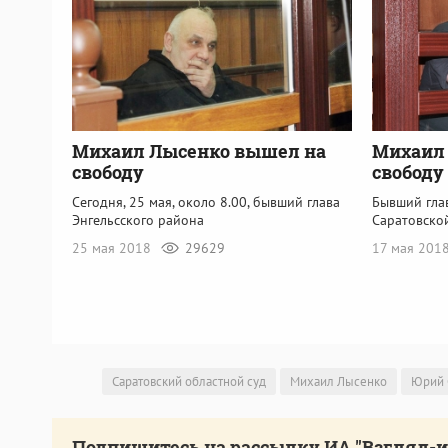
Михаил Лысенко вышел на
Михаил 
свободу
свободу
Сегодня, 25 мая, около 8.00, бывший глава
Бывший гла
Энгельсского района
Саратовско
25 мая 2018
29629
17 мая 201
Саратовский областной суд
Михаил Лысенко
Юрий 
Подпишитесь на рассылку ИА "Взгляд-