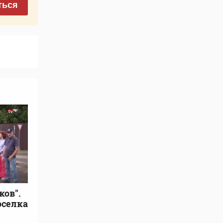
ться
ков".
оселка