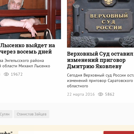
Лысенко выйдет на
 через восемь дней
Верховный Суд оставил
изменений приговор
ва Энгельсского района
Дмитрию Яковлеву
й области Михаил Лысенко
8
19672
Сегодня Верховный суд России ост
изменений приговор Саратовского
областного
22 марта 2016
5862
Сулян
Станислав Зайцев
инфо"