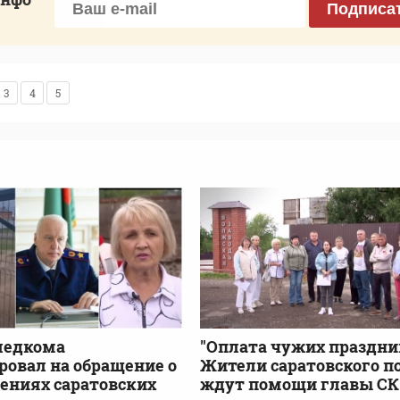
Подписа
3
4
5
ледкома
"Оплата чужих праздни
ровал на обращение о
Жители саратовского п
ениях саратовских
ждут помощи главы СК