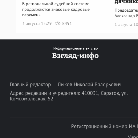
дачник
В региональной судебной системе
продолжаются знаковые кадровые
Председате
перемены
Александр 
3 августа 15:29
8491
1 августа 1
Информационное агентство
Главный редактор — Лыков Николай Валерьевич
Адрес редакции и учредителя: 410031, Саратов, ул.
Комсомольская, 52
Регистрационный номер ИА 
Учр