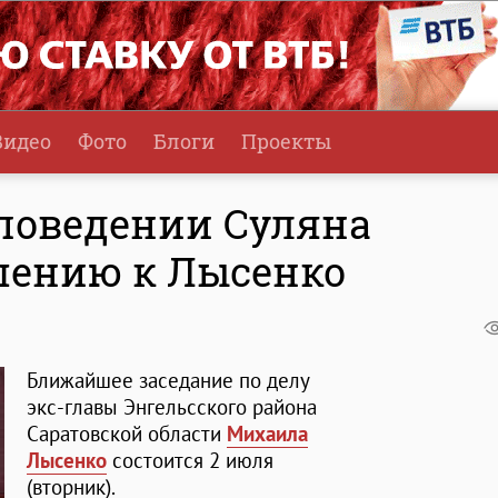
Видео
Фото
Блоги
Проекты
 поведении Суляна
шению к Лысенко
Ближайшее заседание по делу
экс-главы Энгельсского района
Саратовской области
Михаила
Лысенко
состоится 2 июля
(вторник).