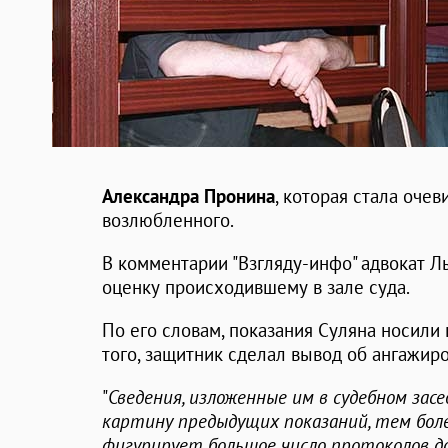
Александра Пронина
, которая стала оче
возлюбленного.
В комментарии "Взгляду-инфо" адвокат 
оценку происходившему в зале суда.
По его словам, показания Суляна носили
того, защитник сделал вывод об ангажир
"
Сведения, изложенные им в судебном засе
картину предыдущих показаний, тем бол
фигурирует большое число протоколов доп