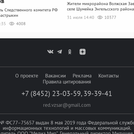
ов
Жители микрорайона Волжская Зав
селе Шумейка Энгельсского района
ль Следственного комитета РФ
Бастрыкин
31 июля 14:40
10377
0:35
4008
О проекте
Вакансии
Реклама
Контакты
Правила цитирования
+7 (8452) 23-03-59
,
39-39-41
red.vzsar@gmail.com
№ ФС77–75657 выдан 8 мая 2019 года Федеральной службой
информационных технологий и массовых коммуникаций.
едитель ООО "Медиа Мир". Генеральный директор Милушев 