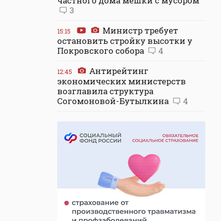
частного дома мешки с мусором
3
Министр требует
15:15
остановить стройку высотки у
Покровского собора
4
Антирейтинг
12:45
экономических министерств
возглавила структура
Согомоновой-Бутылкина
4