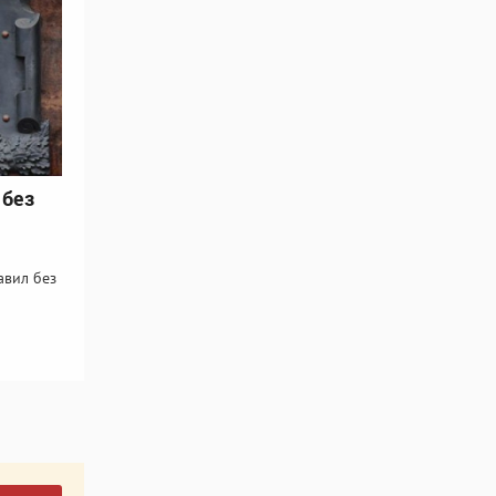
 без
авил без