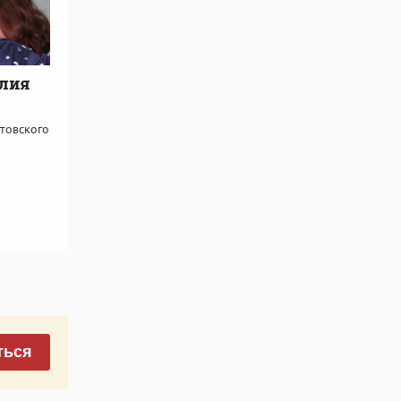
илия
товского
ться