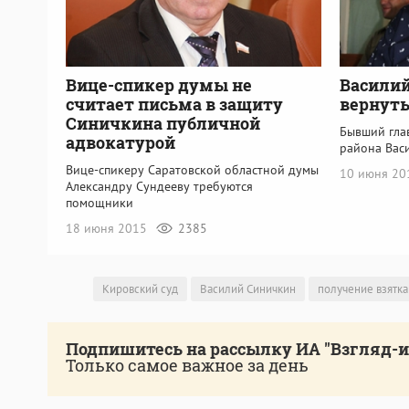
Вице-спикер думы не
Васили
считает письма в защиту
вернуть
Синичкина публичной
Бывший гла
адвокатурой
района Вас
Вице-спикеру Саратовской областной думы
10 июня 2
Александру Сундееву требуются
помощники
18 июня 2015
2385
Кировский суд
Василий Синичкин
получение взятка
Подпишитесь на рассылку ИА "Взгляд-
Только самое важное за день