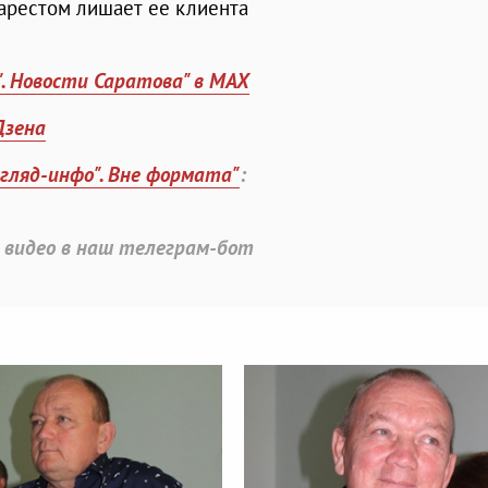
 арестом лишает ее клиента
". Новости Саратова" в MAX
Дзена
згляд-инфо". Вне формата"
:
 видео в наш телеграм-бот