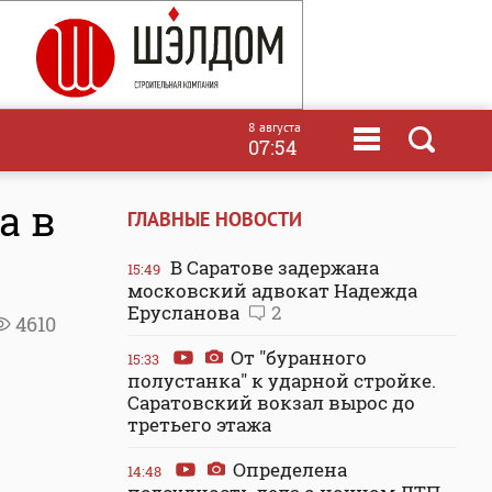
8 августа
07:54
а в
ГЛАВНЫЕ НОВОСТИ
В Саратове задержана
15:49
московский адвокат Надежда
Ерусланова
2
4610
От "буранного
15:33
полустанка" к ударной стройке.
Саратовский вокзал вырос до
третьего этажа
Определена
14:48