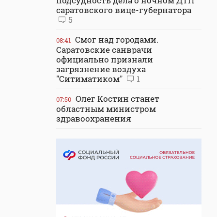
подсудность дела о ночном ДТП
саратовского вице-губернатора
5
Смог над городами.
08:41
Саратовские санврачи
официально признали
загрязнение воздуха
"Ситиматиком"
1
Олег Костин станет
07:50
областным министром
здравоохранения