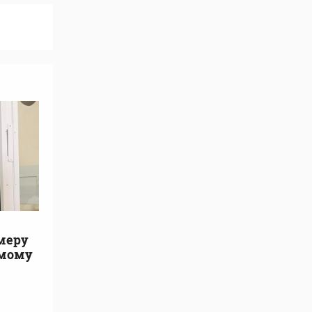
 меру
емому
а