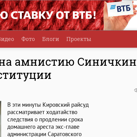
Видео
Фото
Блоги
Проекты
 на амнистию Синичкин
ституции
В эти минуты Кировский райсуд
рассматривает ходатайство
следствия о продлении срока
домашнего ареста экс-главе
администрации Саратовского