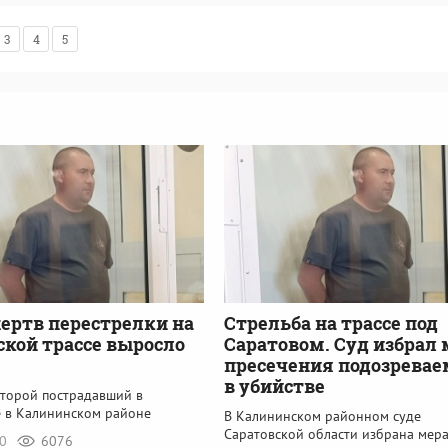
3
4
5
ертв перестрелки на
Стрельба на трассе под
ской трассе выросло
Саратовом. Суд избрал
пресечения подозрева
в убийстве
второй пострадавший в
е в Калининском районе
В Калининском районном суде
Саратовской области избрана мер
50
6076