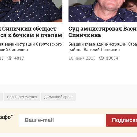
й Синичкин обещает
Суд амнистировал Вас
ся к бочкам и пчелам
Синичкина
ва администрации Саратовского
Бывший глава администрации Сара
илий Синичкин
района Василий Синичкин
015
4817
10 июня 2015
10054
мера пресечения
домашний арест
инфо"
Подписа