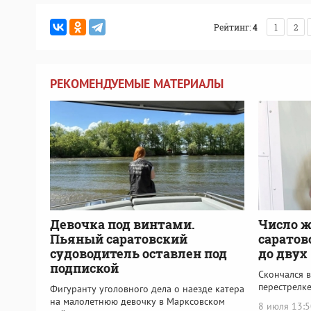
Рейтинг:
4
1
2
РЕКОМЕНДУЕМЫЕ МАТЕРИАЛЫ
Девочка под винтами.
Число ж
Пьяный саратовский
саратов
судоводитель оставлен под
до двух
подпиской
Скончался 
перестрелк
Фигуранту уголовного дела о наезде катера
на малолетнюю девочку в Марксовском
8 июля 13: