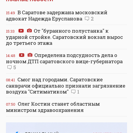
В Саратове задержана московский
15:49
адвокат Надежда Ерусланова
2
От "буранного полустанка" к
15:33
ударной стройке. Саратовский вокзал вырос
до третьего этажа
Определена подсудность дела о
14:48
ночном ДТП саратовского вице-губернатора
5
Смог над городами. Саратовские
08:41
санврачи официально признали загрязнение
воздуха "Ситиматиком"
1
Олег Костин станет областным
07:50
министром здравоохранения