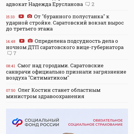
адвокат Надежда Ерусланова
2
От "буранного полустанка" к
15:33
ударной стройке. Саратовский вокзал вырос
до третьего этажа
Определена подсудность дела о
14:48
ночном ДТП саратовского вице-губернатора
7
Смог над городами. Саратовские
08:41
санврачи официально признали загрязнение
воздуха "Ситиматиком"
Олег Костин станет областным
07:50
министром здравоохранения