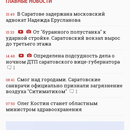
ГЛАВНЫЕ НОВОСТИ
В Саратове задержана московский
15:49
адвокат Надежда Ерусланова
От "буранного полустанка" к
15:33
ударной стройке. Саратовский вокзал вырос
до третьего этажа
Определена подсудность дела о
14:48
ночном ДТП саратовского вице-губернатора
1
Смог над городами. Саратовские
08:41
санврачи официально признали загрязнение
воздуха "Ситиматиком"
1
Олег Костин станет областным
07:50
министром здравоохранения