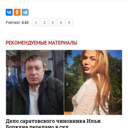
Рейтинг:
4.43
1
2
3
4
5
РЕКОМЕНДУЕМЫЕ МАТЕРИАЛЫ
Дело саратовского чиновника Ильи
Боркуна передано в суд