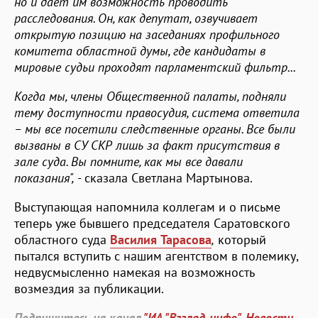
но и дает им возможность проводить
расследования. Он, как депутат, озвучивает
открытую позицию на заседаниях профильного
комитета областной думы, где кандидаты в
мировые судьи проходят парламентский фильтр...
Когда мы, члены Общественной палаты, подняли
тему доступности правосудия, система ответила
– мы все посетили следственные органы. Все были
вызваны в СУ СКР лишь за факт присутствия в
зале суда. Вы помните, как мы все давали
показания",
- сказала Светлана Мартынова.
Выступающая напомнила коллегам и о письме
теперь уже бывшего председателя Саратовского
областного суда
Василия Тарасова
,
который
пытался вступить с нашим агентством в полемику,
недвусмысленно намекая на возможность
возмездия за публикации.
Подпишитесь на канал
"ИА "Взгляд-инфо". Новости