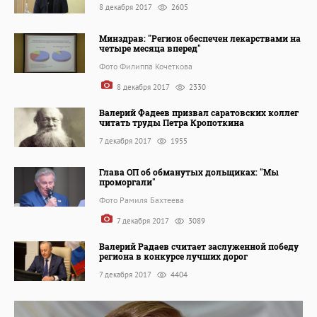
8 декабря 2017
2605
Минздрав: "Регион обеспечен лекарствами на
четыре месяца вперед"
Фото Филиппа Кочеткова
8 декабря 2017
2330
Валерий Фадеев призвал саратовских коллег
читать труды Петра Кропоткина
7 декабря 2017
1955
Глава ОП об обманутых дольщиках: "Мы
проморгали"
Фото Рамиля Бахтеева
7 декабря 2017
3089
Валерий Радаев считает заслуженной победу
региона в конкурсе лучших дорог
7 декабря 2017
4404