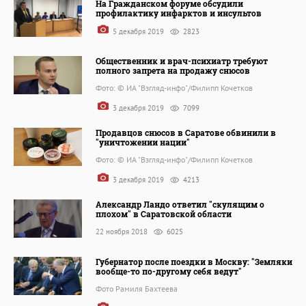
На Гражданском форуме обсудили
профилактику инфарктов и инсультов
5 декабря 2019
2823
Общественник и врач-психиатр требуют
полного запрета на продажу снюсов
Фото: © ИА "Взгляд-инфо"/Филипп Кочетков
3 декабря 2019
7099
Продавцов снюсов в Саратове обвинили в
"уничтожении нации"
Фото: © ИА "Взгляд-инфо"/Филипп Кочетков
3 декабря 2019
4213
Александр Ландо ответил "скулящим о
плохом" в Саратовской области
22 ноября 2018
6025
Губернатор после поездки в Москву: "Земляки
вообще-то по-другому себя ведут"
Фото Рамиля Бахтеева