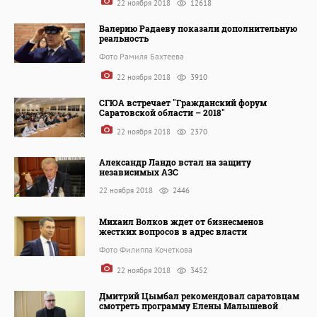
22 ноября 2018
12618
Валерию Радаеву показали дополнительную
реальность
Фото Рамиля Бахтеева
22 ноября 2018
3910
СГЮА встречает "Гражданский форум
Саратовской области – 2018"
22 ноября 2018
2370
Александр Ландо встал на защиту
независимых АЗС
22 ноября 2018
2446
Михаил Волков ждет от бизнесменов
жестких вопросов в адрес власти
Фото Филиппа Кочеткова
22 ноября 2018
3452
Дмитрий Цымбал рекомендовал саратовцам
смотреть программу Елены Малышевой