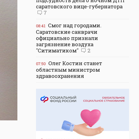
подсудность дела о ночном ДТП
саратовского вице-губернатора
7
Смог над городами.
08:41
Саратовские санврачи
официально признали
загрязнение воздуха
"Ситиматиком"
2
Олег Костин станет
07:50
областным министром
здравоохранения