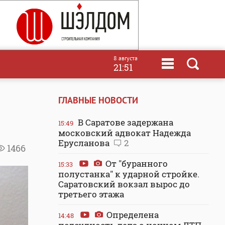
8 августа
21:51
ГЛАВНЫЕ НОВОСТИ
В Саратове задержана
15:49
московский адвокат Надежда
Ерусланова
2
1466
От "буранного
15:33
полустанка" к ударной стройке.
Саратовский вокзал вырос до
третьего этажа
Определена
14:48