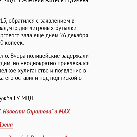
У МВД, 19-летний житель Пугачева
15, обратился с заявлением в
зал, что две литровых бутылки
оргового зала еще днем 26 декабря.
0 копеек.
ело. Вчера полицейские задержали
удим, но неоднократно привлекался
мелкое хулиганство и появление в
а его оставили под подпиской о
лужба ГУ МВД.
". Новости Саратова" в MAX
Дзена