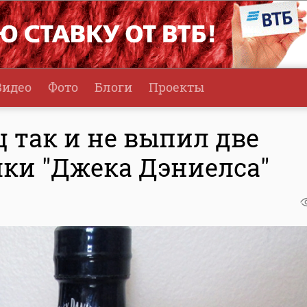
Видео
Фото
Блоги
Проекты
 так и не выпил две
ки "Джека Дэниелса"