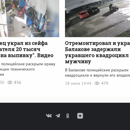
ец украл из сейфа
Отремонтировал и укра
ателя 20 тысяч
Балакове задержали
"на выпивку". Видео
укравшего квадроцикл
мужчину
е полицейские раскрыли кражу
анции технического
В Балакове полицейские раскрыли
ия
квадроцикла и вернули его владел
:30
836
28 июля 14:44
479