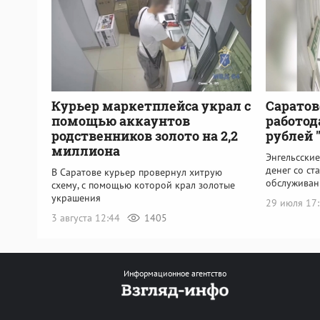
Курьер маркетплейса украл с
Саратов
помощью аккаунтов
работод
родственников золото на 2,2
рублей 
миллиона
Энгельсски
денег со ст
В Саратове курьер провернул хитрую
обслуживан
схему, с помощью которой крал золотые
украшения
29 июля 17
3 августа 12:44
1405
Информационное агентство