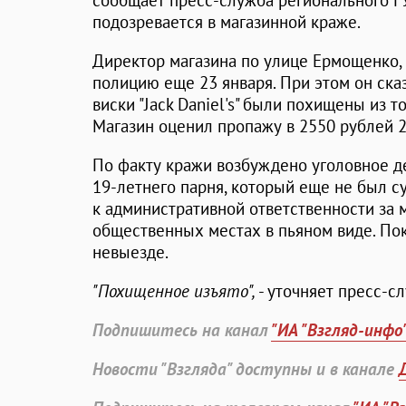
сообщает пресс-служба регионального Г
подозревается в магазинной краже.
Директор магазина по улице Ермощенко, 
полицию еще 23 января. При этом он ска
виски "Jack Daniel's" были похищены из т
Магазин оценил пропажу в 2550 рублей 2
По факту кражи возбуждено уголовное д
19-летнего парня, который еще не был с
к административной ответственности за 
общественных местах в пьяном виде. Пок
невыезде.
"Похищенное изъято",
- уточняет пресс-с
Подпишитесь на канал
"ИА "Взгляд-инфо
Новости "Взгляда" доступны и в канале