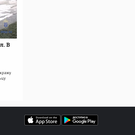
л. В
 кражу
ьцу