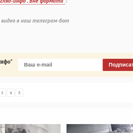
згляд-инфо". Вне формата"
:
 видео в наш телеграм-бот
инфо"
Подписа
3
4
5