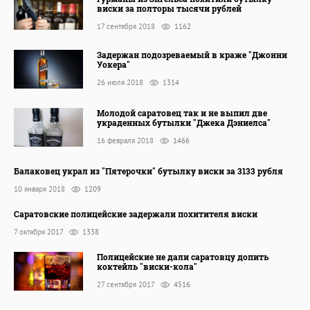
виски за полторы тысячи рублей
17 сентября 2018
1162
Задержан подозреваемый в краже "Джонни
Уокера"
26 июля 2018
1314
Молодой саратовец так и не выпил две
украденных бутылки "Джека Дэниелса"
16 февраля 2018
1466
Балаковец украл из "Пятерочки" бутылку виски за 3133 рубля
10 января 2018
1209
Саратовские полицейские задержали похитителя виски
7 октября 2017
1338
Полицейские не дали саратовцу допить
коктейль "виски-кола"
27 сентября 2017
4516