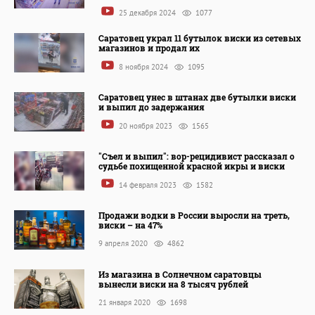
25 декабря 2024
1077
Саратовец украл 11 бутылок виски из сетевых
магазинов и продал их
8 ноября 2024
1095
Саратовец унес в штанах две бутылки виски
и выпил до задержания
20 ноября 2023
1565
"Съел и выпил": вор-рецидивист рассказал о
судьбе похищенной красной икры и виски
14 февраля 2023
1582
Продажи водки в России выросли на треть,
виски – на 47%
9 апреля 2020
4862
Из магазина в Солнечном саратовцы
вынесли виски на 8 тысяч рублей
21 января 2020
1698