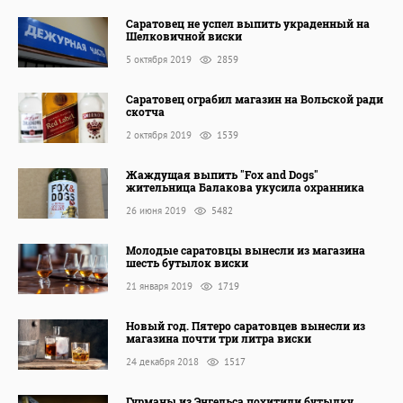
Саратовец не успел выпить украденный на
Шелковичной виски
5 октября 2019
2859
Саратовец ограбил магазин на Вольской ради
скотча
2 октября 2019
1539
Жаждущая выпить "Fox and Dogs"
жительница Балакова укусила охранника
26 июня 2019
5482
Молодые саратовцы вынесли из магазина
шесть бутылок виски
21 января 2019
1719
Новый год. Пятеро саратовцев вынесли из
магазина почти три литра виски
24 декабря 2018
1517
Гурманы из Энгельса похитили бутылку