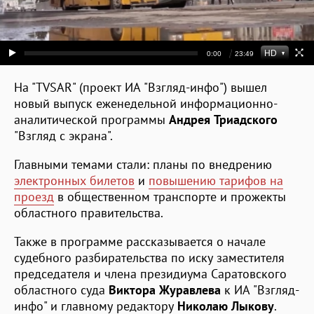
На "TVSAR" (проект ИА "Взгляд-инфо") вышел
новый выпуск еженедельной информационно-
аналитической программы
Андрея Триадского
"Взгляд с экрана".
Главными темами стали: планы по внедрению
электронных билетов
и
повышению тарифов на
проезд
в общественном транспорте и прожекты
областного правительства.
Также в программе рассказывается о начале
судебного разбирательства по иску заместителя
председателя и члена президиума Саратовского
областного суда
Виктора Журавлева
к ИА "Взгляд-
инфо" и главному редактору
Николаю Лыкову
.