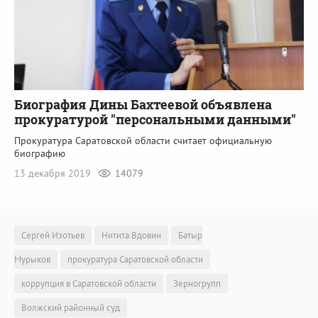
Биография Дины Бахтеевой объявлена
прокуратурой "персональными данными"
Прокуратура Саратовской области считает официальную
биографию
13 декабря 2019
14079
Сергей Изотьев
Нитита Вдовин
Батыр
Мурыков
прокуратура Саратовской области
коррупция в Саратовской области
Зерногрупп
Волжский районный суд