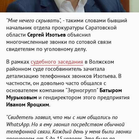
"Мне нечего скрывать",
- такими словами бывший
начальник отдела прокуратуры Саратовской
области
Сергей Изотьев
объяснил
многочисленные звонки по сотовой связи
свидетелям по уголовному делу.
В рамках
судебного заседания
в Волжском
районном суде гособвинитель зачитала
детализацию телефонных звонков Изотьева. В
частности, он довольно часто общался с
основателем компании "Зерногрупп"
Батыром
Мурыковым
и гендиректором этого предприятия
Иваном Яроцким
.
"Свидетель заявил, что мы с ним общались по
W
hatsApp. Но я ему звонил посредством обычной
телефонной связи. Каждый день у меня были звонки
прокурорам, от 5 до 15 человек. Это было по