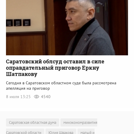
Саратовский облсуд оставил в силе
оправдательный приговор Еркну
Шатпакову
Сегодня в Саратовском областном суде была рассмотрена
апелляция на приговор
8 июля 13:25
4540
Саратовская областная дума
минэкономразвития
Саратовской области
Юлия Швакова
малый и