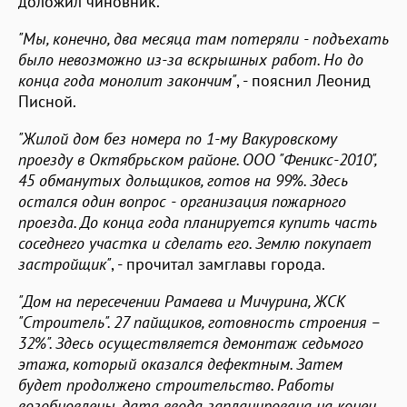
доложил чиновник.
"Мы, конечно, два месяца там потеряли - подъехать
было невозможно из-за вскрышных работ. Но до
конца года монолит закончим"
, - пояснил Леонид
Писной.
"Жилой дом без номера по 1-му Вакуровскому
проезду в Октябрьском районе. ООО "Феникс-2010",
45 обманутых дольщиков, готов на 99%. Здесь
остался один вопрос - организация пожарного
проезда. До конца года планируется купить часть
соседнего участка и сделать его. Землю покупает
застройщик"
, - прочитал замглавы города.
"Дом на пересечении Рамаева и Мичурина, ЖСК
"Строитель". 27 пайщиков, готовность строения –
32%". Здесь осуществляется демонтаж седьмого
этажа, который оказался дефектным. Затем
будет продолжено строительство. Работы
возобновлены, дата ввода запланирована на конец