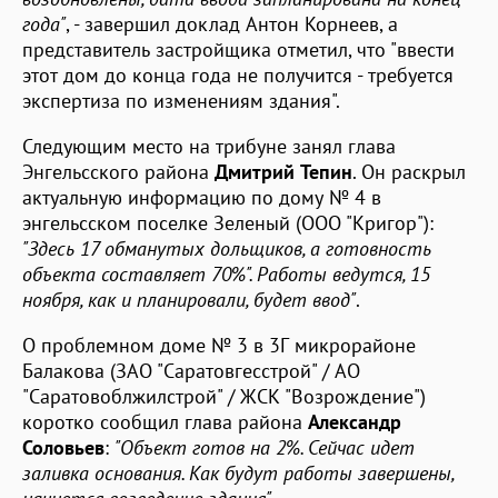
года"
, - завершил доклад Антон Корнеев, а
представитель застройщика отметил, что "ввести
этот дом до конца года не получится - требуется
экспертиза по изменениям здания".
Следующим место на трибуне занял глава
Энгельсского района
Дмитрий Тепин
. Он раскрыл
актуальную информацию по дому № 4 в
энгельсском поселке Зеленый (ООО "Кригор"):
"Здесь 17 обманутых дольщиков, а готовность
объекта составляет 70%". Работы ведутся, 15
ноября, как и планировали, будет ввод"
.
О проблемном доме № 3 в 3Г микрорайоне
Балакова (ЗАО "Саратовгесстрой" / АО
"Саратовоблжилстрой" / ЖСК "Возрождение")
коротко сообщил глава района
Александр
Соловьев
:
"Объект готов на 2%. Сейчас идет
заливка основания. Как будут работы завершены,