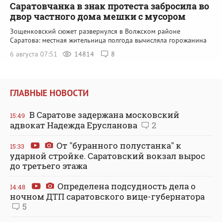
Саратовчанка в знак протеста забросила во
двор частного дома мешки с мусором
Зощенковский сюжет развернулся в Волжском районе
Саратова: местная жительница полгода вычисляла горожанина
6 августа 07:51
14814
8
ГЛАВНЫЕ НОВОСТИ
В Саратове задержана московский
15:49
адвокат Надежда Ерусланова
2
От "буранного полустанка" к
15:33
ударной стройке. Саратовский вокзал вырос
до третьего этажа
Определена подсудность дела о
14:48
ночном ДТП саратовского вице-губернатора
5