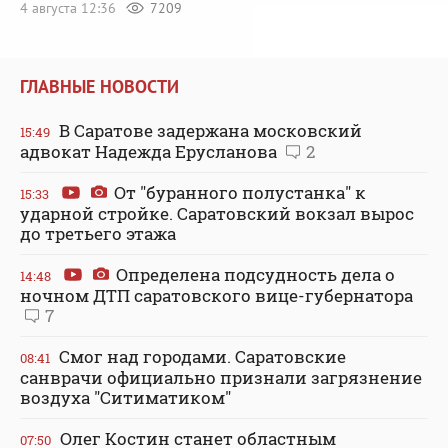
4 августа 12:36
7209
ГЛАВНЫЕ НОВОСТИ
В Саратове задержана московский
15:49
адвокат Надежда Ерусланова
2
От "буранного полустанка" к
15:33
ударной стройке. Саратовский вокзал вырос
до третьего этажа
Определена подсудность дела о
14:48
ночном ДТП саратовского вице-губернатора
7
Смог над городами. Саратовские
08:41
санврачи официально признали загрязнение
воздуха "Ситиматиком"
Олег Костин станет областным
07:50