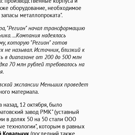
а: производственные корпуса и
также оборудование, необходимое
 запасы металлопроката".
ра, "Регион" начал трансформацию
ка. ...Компания надеялась
му, которую "Регион" готов
 не называл. Источник, близкий к
сь в диапазоне от 200 до 500 млн
ядка 70 млн рублей требовалось на
я.
овской экспансии Меньших проведет
тного материала.
 назад, 12 октября, было
ратовский завод РМК" (уставный
ами в долях 50 на 50 стали ООО
е технологии", которым в равных
й Ковальчук
(последний также