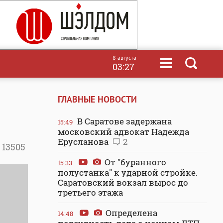
8 августа
03:27
ГЛАВНЫЕ НОВОСТИ
В Саратове задержана
15:49
московский адвокат Надежда
Ерусланова
2
13505
От "буранного
15:33
полустанка" к ударной стройке.
Саратовский вокзал вырос до
третьего этажа
Определена
14:48