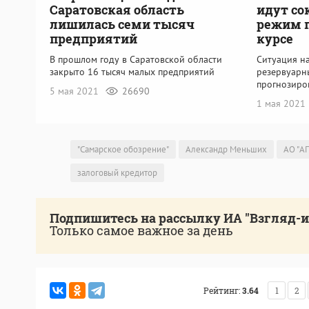
Саратовская область
идут со
лишилась семи тысяч
режим п
предприятий
курсе
В прошлом году в Саратовской области
Ситуация н
закрыто 16 тысяч малых предприятий
резервуарн
прогнозиро
5 мая 2021
26690
1 мая 2021
"Самарское обозрение"
Александр Меньших
АО "А
залоговый кредитор
Подпишитесь на рассылку ИА "Взгляд-
Только самое важное за день
Рейтинг:
3.64
1
2