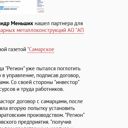
андр Меньших
нашел партнера для
уарных металлоконструкций АО "АП
ной газетой
"Самарское
а "Регион" уже пытался поглотить
 в управление, подписав договор,
ами. Со своей стороны "инвестор"
урсов и труда работников.
асторг договор с самарцами, после
няла вторую попытку установить
ратовским производством. "Регион"
овского предприятия. "получив