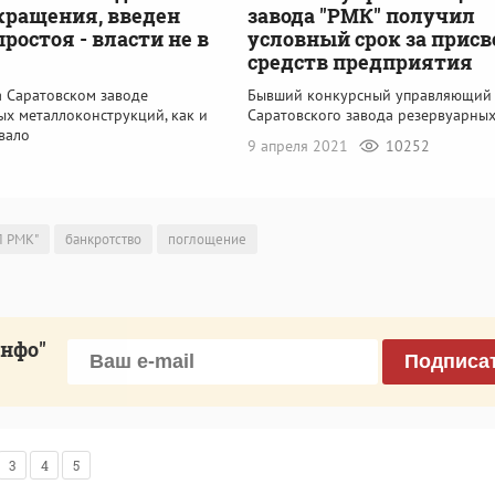
кращения, введен
завода "РМК" получил
ростоя - власти не в
условный срок за прис
средств предприятия
а Саратовском заводе
Бывший конкурсный управляющий
ых металлоконструкций, как и
Саратовского завода резервуарны
вало
9 апреля 2021
10252
П РМК"
банкротство
поглощение
инфо"
Подписа
3
4
5