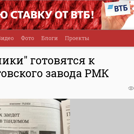
Видео
Фото
Блоги
Проекты
ики" готовятся к
овского завода РМК