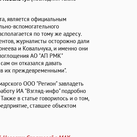
та, является официальным
ельно-вспомогательного
асполагается по тому же адресу.
ментов, журналисты осторожно дали
орнеева и Ковальчука, и именно они
 поглощения АО "АП РМК"
сам он отказался давать
ав их преждевременными".
марского ООО "Регион" завладеть
работу ИА "Взгляд-инфо" подробно
. Также в статье говорилось и о том,
предприятие, ставшее объектом