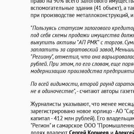
право на 90% всего залогового имуществ
вспомогательные здания (41 объект), а 
при производстве металлоконструкций, и
"
Пользуясь статусом залогового кредито
под себя схемы продажи имущества должни
выкупить активы "АП РМК" с торгов. Сум
заплатить за саратовский завод, Меньших
"Региону", отметил, что она варьировала
рублей. При этом, по его словам, еще пор
модернизацию производства предприяти
По всей видимости, второй раунд сарат
не в одиночестве
", - считают авторы газе
Журналисты указывают, что менее месяца
зарегистрировано новое юрлицо - АО "Са
капитал - 412 млн рублей). Его владельц
"Регион" и самарское ООО "Промышленны
долях владеют
Сергей Корнеев
и
Алексе