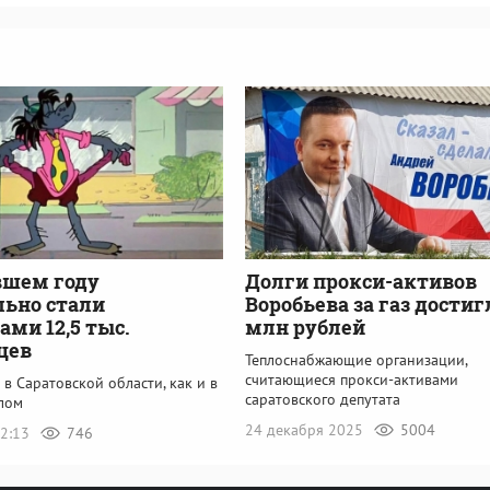
вшем году
Долги прокси-активов
ьно стали
Воробьева за газ достиг
ами 12,5 тыс.
млн рублей
цев
Теплоснабжающие организации,
считающиеся прокси-активами
 в Саратовской области, как и в
саратовского депутата
елом
24 декабря 2025
5004
12:13
746