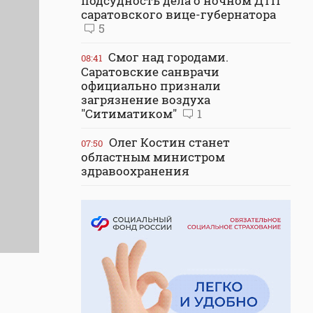
подсудность дела о ночном ДТП
саратовского вице-губернатора
5
Смог над городами.
08:41
Саратовские санврачи
официально признали
загрязнение воздуха
"Ситиматиком"
1
Олег Костин станет
07:50
областным министром
здравоохранения