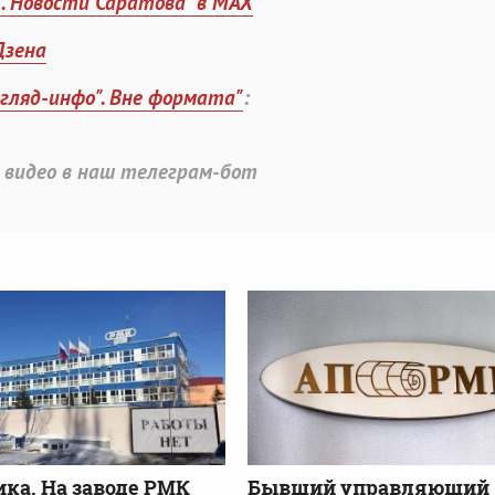
". Новости Саратова" в MAX
Дзена
згляд-инфо". Вне формата"
:
 видео в наш телеграм-бот
ка. На заводе РМК
Бывший управляющий