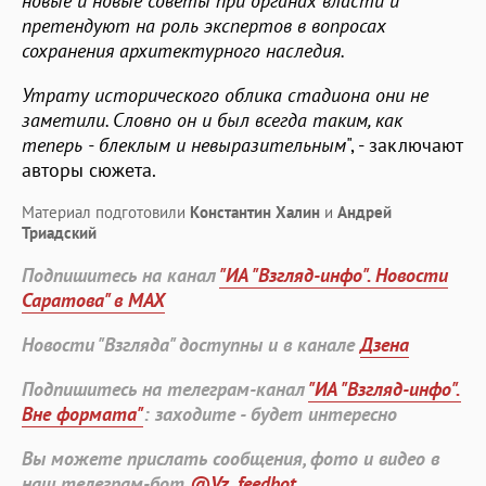
новые и новые советы при органах власти и
претендуют на роль экспертов в вопросах
сохранения архитектурного наследия.
Утрату исторического облика стадиона они не
заметили. Словно он и был всегда таким, как
теперь - блеклым и невыразительным
", - заключают
авторы сюжета.
Материал подготовили
Константин Халин
и
Андрей
Триадский
Подпишитесь на канал
"ИА "Взгляд-инфо". Новости
Саратова" в MAX
Новости "Взгляда" доступны и в канале
Дзена
Подпишитесь на телеграм-канал
"ИА "Взгляд-инфо".
Вне формата"
: заходите - будет интересно
Вы можете прислать сообщения, фото и видео в
наш телеграм-бот
@Vz_feedbot