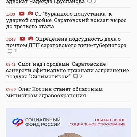
адвокат Надежда Ерусланова
2
От "буранного полустанка" к
15:33
ударной стройке. Саратовский вокзал вырос
до третьего этажа
Определена подсудность дела о
14:48
ночном ДТП саратовского вице-губернатора
7
Смог над городами. Саратовские
08:41
санврачи официально признали загрязнение
воздуха "Ситиматиком"
2
Олег Костин станет областным
07:50
министром здравоохранения