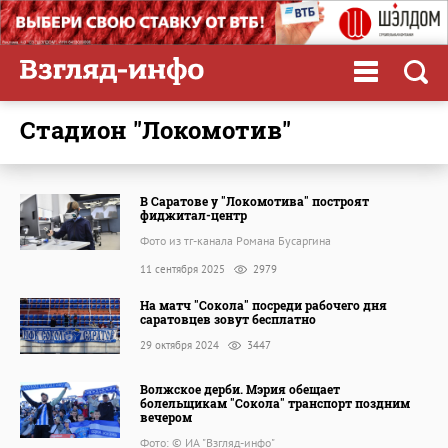
стадион "Локомотив"
В Саратове у "Локомотива" построят
фиджитал-центр
Фото из тг-канала Романа Бусаргина
11 сентября 2025
2979
На матч "Сокола" посреди рабочего дня
саратовцев зовут бесплатно
29 октября 2024
3447
Волжское дерби. Мэрия обещает
болельщикам "Сокола" транспорт поздним
вечером
Фото: © ИА "Взгляд-инфо"