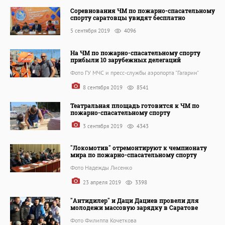
Соревнования ЧМ по пожарно-спасательному
спорту саратовцы увидят бесплатно
5 сентября 2019
4096
На ЧМ по пожарно-спасательному спорту
прибыли 10 зарубежных делегаций
Фото ГУ МЧС и пресс-службы аэропорта "Гагарин"
8 сентября 2019
8541
Театральная площадь готовится к ЧМ по
пожарно-спасательному спорту
3 сентября 2019
4343
"Локомотив" отремонтируют к чемпионату
мира по пожарно-спасательному спорту
Фото Надежды Лисенко
23 апреля 2019
3398
"Антидилер" и Даци Дациев провели для
молодежи массовую зарядку в Саратове
Фото Филиппа Кочеткова