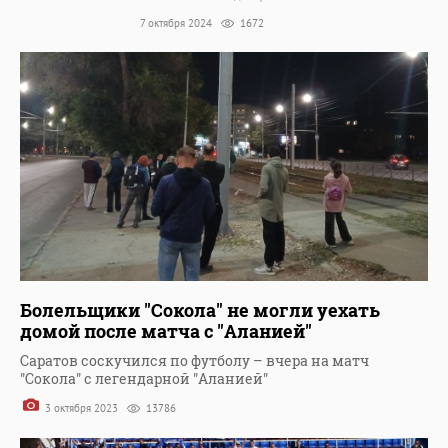
7 октября 2024
1672
Болельщики "Сокола" не могли уехать
домой после матча с "Аланией"
Саратов соскучился по футболу – вчера на матч
"Сокола" с легендарной "Аланией"
3 октября 2023
13786