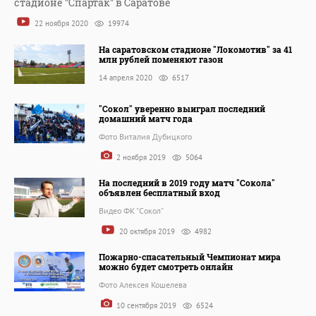
стадионе "Спартак" в Саратове
22 ноября 2020
19974
На саратовском стадионе "Локомотив" за 41
млн рублей поменяют газон
14 апреля 2020
6517
"Сокол" уверенно выиграл последний
домашний матч года
Фото Виталия Дубицкого
2 ноября 2019
5064
На последний в 2019 году матч "Сокола"
объявлен бесплатный вход
Видео ФК "Сокол"
20 октября 2019
4982
Пожарно-спасательный Чемпионат мира
можно будет смотреть онлайн
Фото Алексея Кошелева
10 сентября 2019
6524