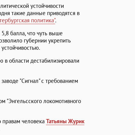
олитической устойчивости
одня такие данные приводятся в
тербургская политика"
.
5,8 балла, что чуть выше
 позволило губернии укрепить
 устойчивостью.
ю в области дестабилизировали
 заводе "Сигнал" с требованием
ом "Энгельсского локомотивного
 правам человека
Татьяны Журик
;