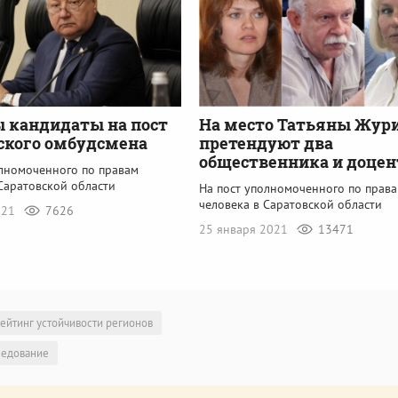
 кандидаты на пост
На место Татьяны Жур
ского омбудсмена
претендуют два
общественника и доцен
олномоченного по правам
Саратовской области
На пост уполномоченного по прав
человека в Саратовской области
021
7626
25 января 2021
13471
ейтинг устойчивости регионов
ледование