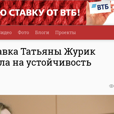
Видео
Фото
Блоги
Проекты
авка Татьяны Журик
ла на устойчивость