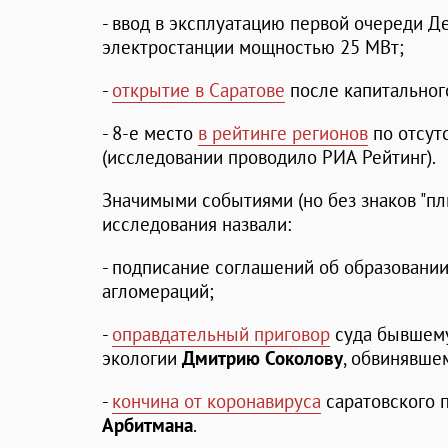
- ввод в эксплуатацию первой очереди Д
электростанции мощностью 25 МВт;
-
открытие в Саратове
после капитального
- 8-е место
в рейтинге регионов
по отсут
(исследовании проводило РИА Рейтинг).
Значимыми событиями (но без знаков "плю
исследования назвали:
- подписание соглашений об образовани
агломераций;
-
оправдательный приговор
суда бывшему
экологии
Дмитрию Соколову
, обвинявше
-
кончина от коронавируса
саратовского 
Арбитмана
.