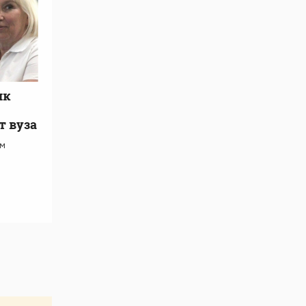
ик
т вуза
ам