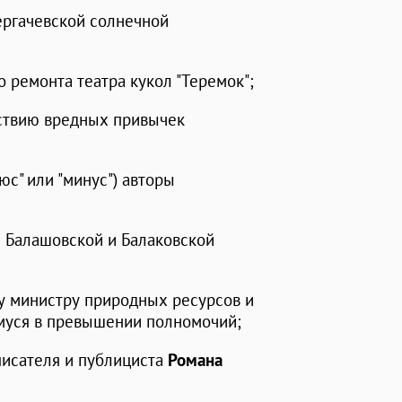
ергачевской солнечной
 ремонта театра кукол "Теремок";
ствию вредных привычек
с" или "минус") авторы
и Балашовской и Балаковской
 министру природных ресурсов и
муся в превышении полномочий;
писателя и публициста
Романа