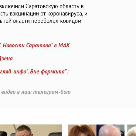
 включили Саратовскую область в
ость вакцинации от коронавируса, и
льной власти переболел ковидом.
". Новости Саратова" в MAX
Дзена
згляд-инфо". Вне формата"
:
 видео в наш телеграм-бот