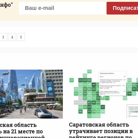
инфо"
Подписа
3
4
5
Саратовская область
ская область
утрачивает позиции в
 на 21 месте по
рейтинге регионов по
 инновационной