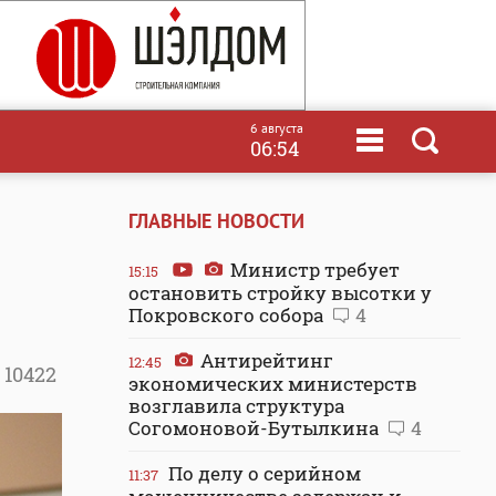
6 августа
06:54
ГЛАВНЫЕ НОВОСТИ
Министр требует
15:15
остановить стройку высотки у
Покровского собора
4
Антирейтинг
12:45
10422
экономических министерств
возглавила структура
Согомоновой-Бутылкина
4
По делу о серийном
11:37