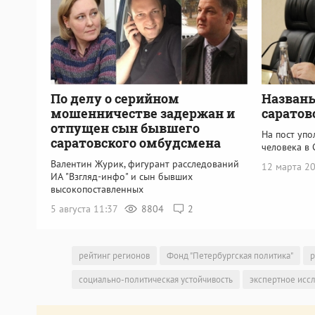
По делу о серийном
Названы
мошенничестве задержан и
саратов
отпущен сын бывшего
На пост уп
саратовского омбудсмена
человека в 
Валентин Журик, фигурант расследований
12 марта 2
ИА "Взгляд-инфо" и сын бывших
высокопоставленных
5 августа 11:37
8804
2
рейтинг регионов
Фонд "Петербургская политика"
р
социально-политическая устойчивость
экспертное исс