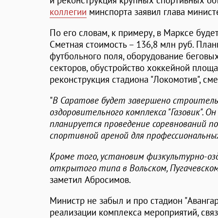
и реконструкция крупных спортивных об
коллегии
минспорта заявил глава минис
По его словам, к примеру, в Марксе будет
Сметная стоимость – 136,8 млн руб. План
футбольного поля, оборудование беговы
секторов, обустройство хоккейной площа
реконструкция стадиона "Локомотив", сме
"
В Саратове будет завершено строител
оздоровительного комплекса "Газовик". Он
планируется проведение соревнований п
спортивной ареной для профессиональных
Кроме того, установим физкультурно-о
открытого типа в Вольском, Пугачевском
заметил Абросимов.
Министр не забыл и про стадион "Авангард
реализации комплекса мероприятий, свя