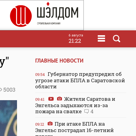
6 августа
21:22
у"
ГЛАВНЫЕ НОВОСТИ
Губернатор предупредил об
09:54
угрозе атаки БПЛА в Саратовской
области
5003
Жители Саратова и
09:41
Энгельса задыхаются из-за
пожара на свалке
4
При атаке БПЛА на
09:12
Энгельс пострадал 16-летний