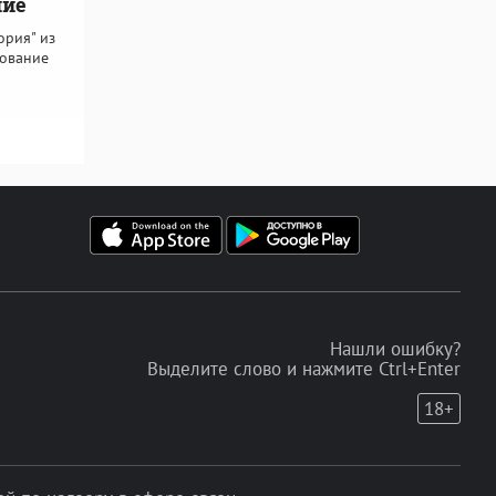
ние
ория" из
вование
Нашли ошибку?
Выделите слово и нажмите Ctrl+Enter
18+