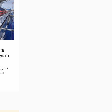
 в
 млн
рд" в
нию