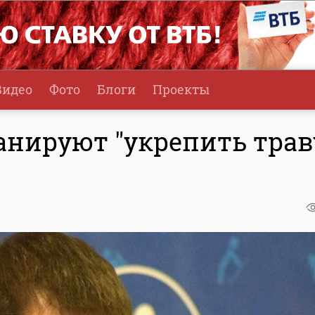
Видео
Фото
Блоги
Проекты
анируют "укрепить трав