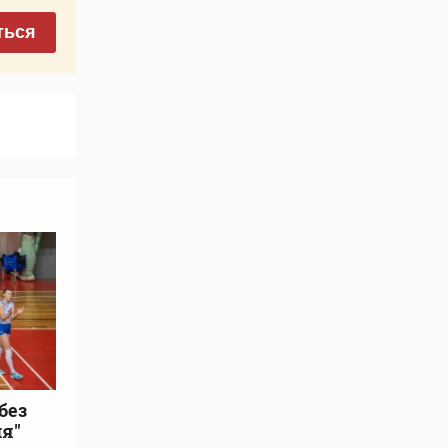
ться
без
я"