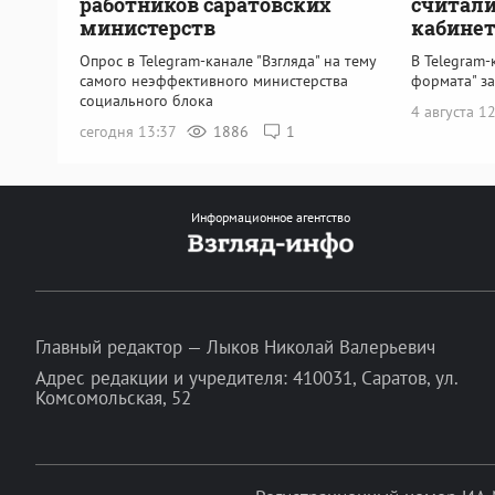
работников саратовских
считали
министерств
кабинет
Опрос в Telegram-канале "Взгляда" на тему
В Telegram-
самого неэффективного министерства
формата" з
социального блока
4 августа 1
сегодня 13:37
1886
1
Информационное агентство
Главный редактор — Лыков Николай Валерьевич
Адрес редакции и учредителя: 410031, Саратов, ул.
Комсомольская, 52