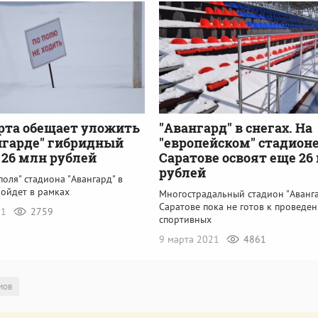
рта обещает уложить
"Авангард" в снегах. На
нгарде" гибридный
"европейском" стадионе
а 26 млн рублей
Саратове освоят еще 26
рублей
оля" стадиона "Авангард" в
ройдет в рамках
Многострадальный стадион "Аванга
Саратове пока не готов к проведе
21
2759
спортивных
9 марта 2021
4861
мов