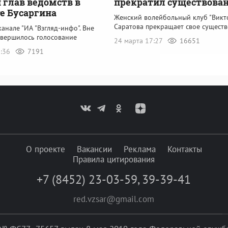
 глав ведомств в
прекратил существова
е Бусаргина
Женский волейбольный клуб "Викт
Саратова прекращает свое сущест
канале "ИА "Взгляд-инфо". Вне
авершилось голосование
24 марта 17:27
16651
2:36
7191
О проекте
Вакансии
Реклама
Контакты
Правила цитирования
+7 (8452) 23-03-59
,
39-39-41
red.vzsar@gmail.com