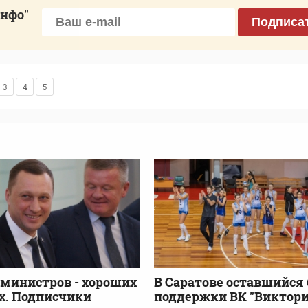
инфо"
Подписа
3
4
5
министров - хороших
В Саратове оставшийся 
х. Подписчики
поддержки ВК "Виктори