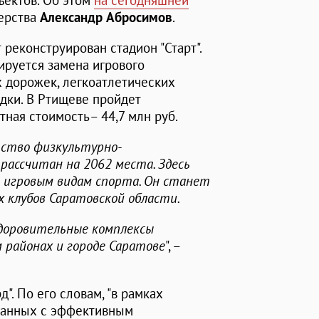
ъектов. Об этом
на сегодняшней
терства
Александр Абросимов
.
 реконструирован стадион "Старт".
ируется замена игрового
х дорожек, легкоатлетических
дки. В Ртищеве пройдет
тная стоимость– 44,7 млн руб.
ьство физкультурно-
 рассчитан на 2062 места. Здесь
о игровым видам спорта. Он станет
 клубов Саратовской области.
здоровительные комплексы
 районах и городе Саратове
", –
". По его словам, "в рамках
занных с эффективным