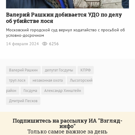
Валерий Рашкин добивается УДО по делу
об убийстве лося
Московский городской суд вернул ходатайство с просьбой об
условно-досрочном
14 февраля 2024
6256
Валерий Рашкин
депутат Госдумы
КПРФ
труп лося
незаконная охота
Лысогорский
район
Госдума
Александр Хинштейн
Дмитрий Песков
Подпишитесь на рассылку ИА "Взгляд-
инфо"
Только самое важное за день