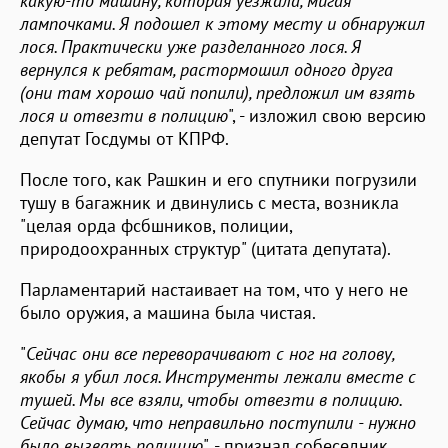
какую-то машину, которая уезжала, мигая
лампочками. Я подошел к этому месту и обнаружил
лося. Практически уже разделанного лося. Я
вернулся к ребятам, растормошил одного друга
(они там хорошо чай попили), предложил им взять
лося и отвезти в полицию
", - изложил свою версию
депутат Госдумы от КПРФ.
После того, как Рашкин и его спутники погрузили
тушу в багажник и двинулись с места, возникла
"целая орда фсбшников, полиции,
природоохранных структур" (цитата депутата).
Парламентарий настаивает на том, что у него не
было оружия, а машина была чистая.
"
Сейчас они все переворачивают с ног на голову,
якобы я убил лося. Инструменты лежали вместе с
тушей. Мы все взяли, чтобы отвезти в полицию.
Сейчас думаю, что неправильно поступили - нужно
было вызвать полицию
", - признал собеседник