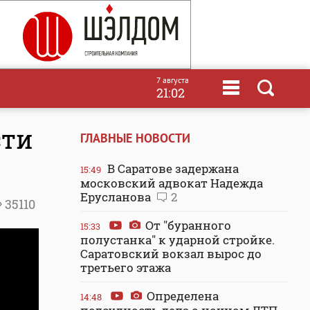
7 августа
21:02
сти
ГЛАВНЫЕ НОВОСТИ
В Саратове задержана
15:49
московский адвокат Надежда
Ерусланова
2
35110
От "буранного
15:33
полустанка" к ударной стройке.
Саратовский вокзал вырос до
третьего этажа
Определена
14:48