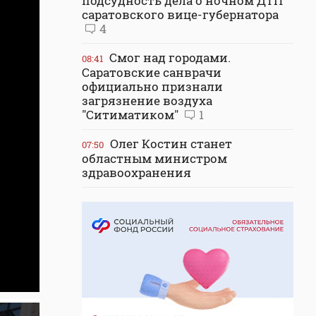
подсудность дела о ночном ДТП
саратовского вице-губернатора
4
Смог над городами.
08:41
Саратовские санврачи
официально признали
загрязнение воздуха
"Ситиматиком"
1
Олег Костин станет
07:50
областным министром
здравоохранения