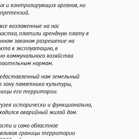
ых и контролирующих органов, ни
 претензий.
все возложенные на нас
частка, платили арендную плату в
енном законом разрешение на
кта в эксплуатацию, в
о-коммунального хозяйства
роительным нормам.
едоставленный нам земельный
ю зону памятника культуры,
аницы его территории.
музея исторически и функционально,
аходился аварийный жилой дом.
асти и само областное
авливая границы территории