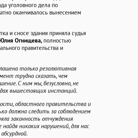
да уголовного дела по
ратно оканчивалось вынесением
тка и сносе здания приняла судья
Юлия Огнищева,
полностью
ального правительства и
оглашена только резолютивная
мент трудно сказать, чем
ение. С ним мы, безусловно, не
судах вышестоящих инстанций.
ности, областного правительства и
ько должна следить за соблюдением
еряла законность отчуждения
е найдя никаких нарушений, для нас
абсурдной.