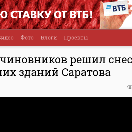
Видео
Фото
Блоги
Проекты
 чиновников решил сне
ших зданий Саратова