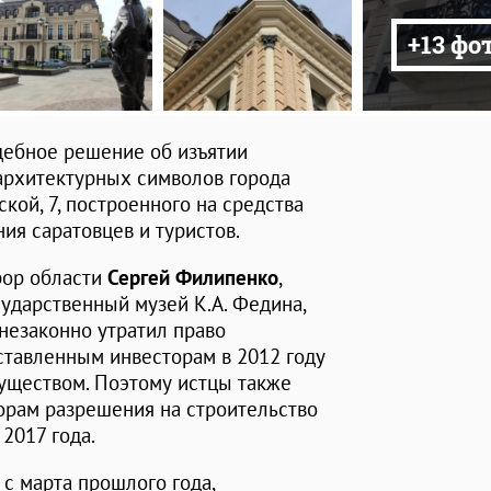
+13 фо
дебное решение об изъятии
 архитектурных символов города
кой, 7, построенного на средства
ия саратовцев и туристов.
рор области
Сергей Филипенко
,
сударственный музей К.А. Федина,
 незаконно утратил право
ставленным инвесторам в 2012 году
уществом. Поэтому истцы также
орам разрешения на строительство
 2017 года.
с марта прошлого года,