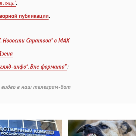
гляда"
.
зорной публикации
.
". Новости Саратова" в MAX
Дзена
згляд-инфо". Вне формата"
:
 видео в наш телеграм-бот