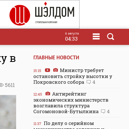
6 августа
04:33
у в
ГЛАВНЫЕ НОВОСТИ
Министр требует
15:15
остановить стройку высотки у
Покровского собора
4
5611
Антирейтинг
12:45
экономических министерств
возглавила структура
Согомоновой-Бутылкина
4
По делу о серийном
11:37