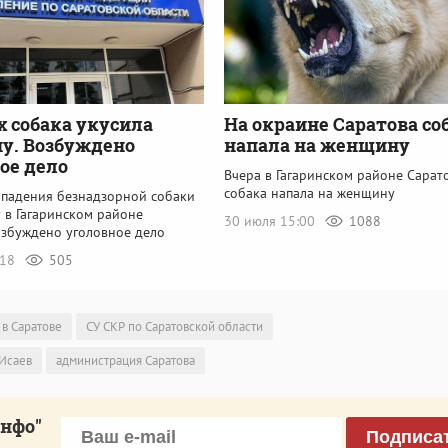
х собака укусила
На окраине Саратова со
у. Возбуждено
напала на женщину
ое дело
Вчера в Гагаринском районе Сарат
собака напала на женщину
ападения безнадзорной собаки
 в Гагаринском районе
30 июля 15:00
1088
озбуждено уголовное дело
:18
505
 в Саратове
СУ СКР по Саратовской области
Исаев
администрация Саратова
инфо"
Подписа