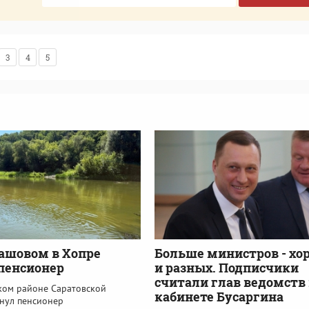
3
4
5
ашовом в Хопре
Больше министров - хо
пенсионер
и разных. Подписчики
считали глав ведомств 
ком районе Саратовской
кабинете Бусаргина
онул пенсионер