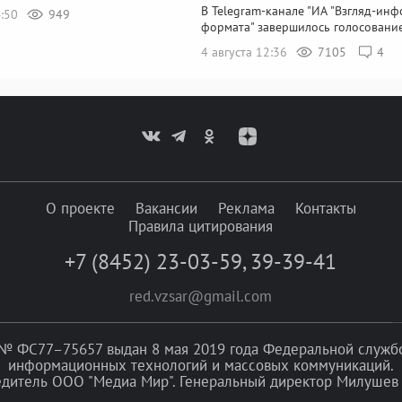
В Telegram-канале "ИА "Взгляд-инфо
4:50
949
формата" завершилось голосовани
4 августа 12:36
7105
4
О проекте
Вакансии
Реклама
Контакты
Правила цитирования
+7 (8452) 23-03-59
,
39-39-41
red.vzsar@gmail.com
№ ФС77–75657 выдан 8 мая 2019 года Федеральной службой
информационных технологий и массовых коммуникаций.
едитель ООО "Медиа Мир". Генеральный директор Милушев 