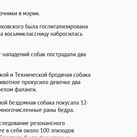
очники в мэрии.
уковского была госпитализирована
 на восьмиклассницу набросилась
т нападений собак пострадали два
кой и Технической бродячая собака
ивотное прокусило девочке два
релом фаланги.
ной бездомная собака покусала 12-
 многочисленные раны бедра.
сследование резонансного
ее в себя около 100 эпизодов