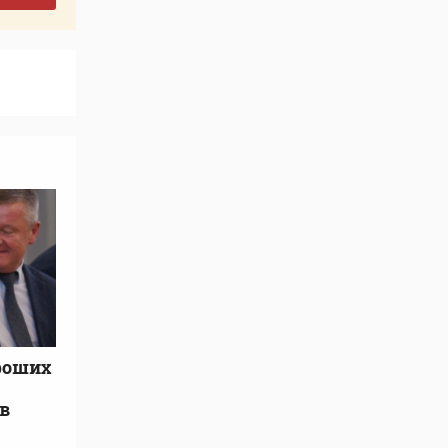
роших
в