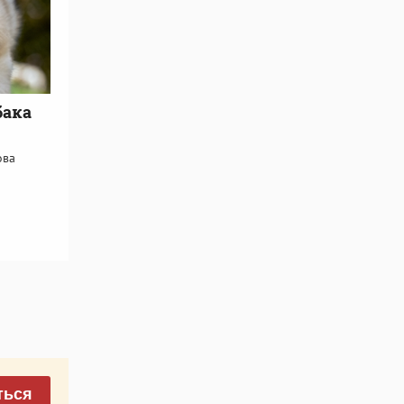
бака
ова
ться