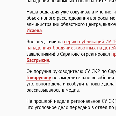
нападений бездомных собак на жителей 
Наша редакция уже озвучивала мнение, ч
объективного расследования вопросы мог
администрации областного центра, вклю
Исаева
.
Впоследствии на
серию публикаций ИА "
нападениях бродячих животных на детей
заявлениями) в Саратове отреагировал
п
Бастрыкин
.
Он поручил руководителю СУ СКР по Сар
Говорунову
незамедлительно возобновит
уголовного дела и возбудить новые дела 
рассказывалось в медиа.
На прошлой неделе региональное СУ СКР
что уголовное дело передано в отдел по