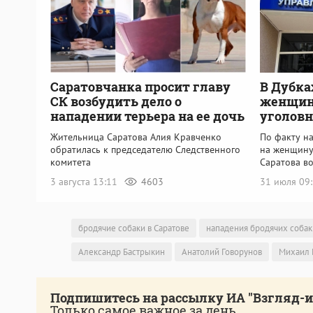
Саратовчанка просит главу
В Дубка
СК возбудить дело о
женщин
нападении терьера на ее дочь
уголовн
Жительница Саратова Алия Кравченко
По факту н
обратилась к председателю Следственного
на женщину
комитета
Саратова в
3 августа 13:11
4603
31 июля 09
бродячие собаки в Саратове
нападения бродячих собак
Александр Бастрыкин
Анатолий Говорунов
Михаил 
Подпишитесь на рассылку ИА "Взгляд-
Только самое важное за день