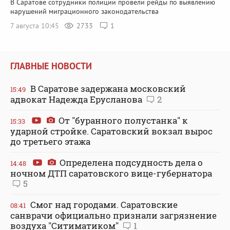
В Саратове сотрудники полиции провели рейды по выявлению
нарушений миграционного законодательства
7 августа 10:45
2733
1
ГЛАВНЫЕ НОВОСТИ
В Саратове задержана московский
15:49
адвокат Надежда Ерусланова
2
От "буранного полустанка" к
15:33
ударной стройке. Саратовский вокзал вырос
до третьего этажа
Определена подсудность дела о
14:48
ночном ДТП саратовского вице-губернатора
5
Смог над городами. Саратовские
08:41
санврачи официально признали загрязнение
воздуха "Ситиматиком"
1