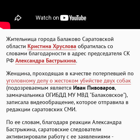
Жительница города Балаково Саратовской
области
Кристина Хруслова
обратилась со
словами благодарности в адрес председателя СК
РФ
Александра Бастрыкина
.
Женщина, проходящая в качестве потерпевшей по
уголовному делу о жестоком убийстве двух собак
(подозреваемым является
Иван Пивоваров
,
замначальника ОГИБДД МУ МВД "Балаковское"),
записала видеообращение, которое отправила в
редакции саратовских СМИ.
По ее словам, благодаря реакции Александра
Бастрыкина, саратовские следователи
активизировали работу с ее заявлениями -