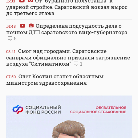
От "буранного полустанка" к
15:33
ударной стройке. Саратовский вокзал вырос
до третьего этажа
Определена подсудность дела о
14:48
ночном ДТП саратовского вице-губернатора
5
Смог над городами. Саратовские
08:41
санврачи официально признали загрязнение
воздуха "Ситиматиком"
1
Олег Костин станет областным
07:50
министром здравоохранения