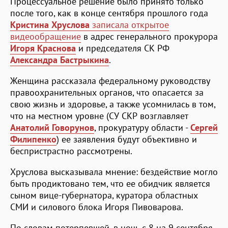
Процессуальное решение было принято только
после того, как в конце сентября прошлого года
Кристина Хруслова
записала открытое
видеообращение
в адрес генерального прокурора
Игоря Краснова
и председателя СК РФ
Александра Бастрыкина
.
Женщина рассказала федеральному руководству
правоохранительных органов, что опасается за
свою жизнь и здоровье, а также усомнилась в том,
что на местном уровне (СУ СКР возглавляет
Анатолий Говорунов
, прокуратуру области -
Сергей
Филипенко
) ее заявления будут объективно и
беспристрастно рассмотрены.
Хруслова высказывала мнение: бездействие могло
быть продиктовано тем, что ее обидчик является
сыном вице-губернатора, куратора областных
СМИ и силового блока Игоря Пивоварова.
По словам потерпевшей, в ночь с 8 на 9 сентября