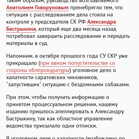
Таким образом, руководство возглавляемого
Анатолием Говоруновым
пренебрегло тем, что
ситуация с расследованием дела стояла на
контроле у председателя СК РФ
Александра
Бастрыкина
, который еще два месяца назад
потребовал завершить расследование и передать
материалы в суд.
Напомним, в октябре прошлого года СУ СКР уже
прекращало (
при явном попустительстве со
стороны облпрокуратуры
) уголовное дело о
халатности саратовских чиновников,
"запустивших" ситуацию с бездомными собаками.
При этом, чтобы получить информацию о
принятом процессуальном решении, нашему
изданию пришлось апеллировать к Александру
Бастрыкину, так как областное управление
ведомства присылало одни отписки.
В уголовном деле о халатности (возбуждено по