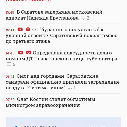
В Саратове задержана московский
15:49
адвокат Надежда Ерусланова
2
От "буранного полустанка" к
15:33
ударной стройке. Саратовский вокзал вырос
до третьего этажа
Определена подсудность дела о
14:48
ночном ДТП саратовского вице-губернатора
5
Смог над городами. Саратовские
08:41
санврачи официально признали загрязнение
воздуха "Ситиматиком"
1
Олег Костин станет областным
07:50
министром здравоохранения