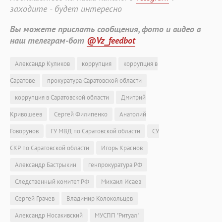
заходите - будет интересно
Вы можете прислать сообщения, фото и видео в
наш телеграм-бот
@Vz_feedbot
Александр Куликов
коррупция
коррупция в
Саратове
прокуратура Саратовской области
коррупция в Саратовской области
Дмитрий
Кривошеев
Сергей Филипенко
Анатолий
Говорунов
ГУ МВД по Саратовской области
СУ
СКР по Саратовской области
Игорь Краснов
Александр Бастрыкин
генпрокуратура РФ
Следственный комитет РФ
Михаил Исаев
Сергей Грачев
Владимир Колокольцев
Александр Носакивский
МУСПП "Ритуал"