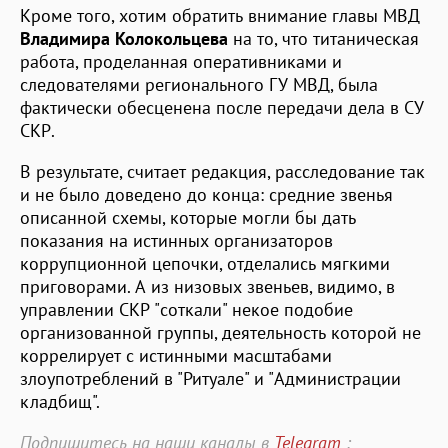
Кроме того, хотим обратить внимание главы МВД
Владимира Колокольцева
на то, что титаническая
работа, проделанная оперативниками и
следователями регионального ГУ МВД, была
фактически обесценена после передачи дела в СУ
СКР.
В результате, считает редакция, расследование так
и не было доведено до конца: средние звенья
описанной схемы, которые могли бы дать
показания на истинных организаторов
коррупционной цепочки, отделались мягкими
приговорами. А из низовых звеньев, видимо, в
управлении СКР "соткали" некое подобие
организованной группы, деятельность которой не
коррелирует с истинными масштабами
злоупотреблений в "Ритуале" и "Администрации
кладбищ".
Подпишитесь на наши каналы в
Telegram
: