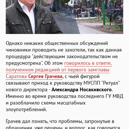
Однако никаких общественных обсуждений
чиновники проводить не захотели, так как данная
процедура "действующим законодательством не
предусмотрена". Об этом
говорилось в ответе,
полученном редакцией от первого замглавы
Саратова
Сергея Грачева
, с чьей фигурой
связывают приход к руководству МУСПП "Ритуал"
нового директора -
Александра Носакивского
.
Именно во время руководства последнего ГУ МВД
и разоблачило схемы масштабных
злоупотреблений.
Грачев дал понять, что проблемы, затронутые в
обращении, уже решены, и вопрос, как говорится,