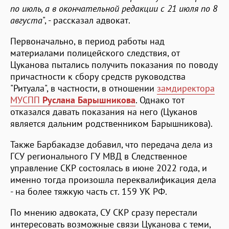
по июль, а в окончательной редакции с 21 июля по 8
августа
", - рассказал адвокат.
Первоначально, в период работы над
материалами полицейского следствия, от
Цуканова пытались получить показания по поводу
причастности к сбору средств руководства
"Ритуала", в частности, в отношении
замдиректора
МУСПП
Руслана Барышникова
. Однако тот
отказался давать показания на него (Цуканов
является дальним родственником Барышникова).
Также Барбакадзе добавил, что передача дела из
ГСУ регионального ГУ МВД в Следственное
управление СКР состоялась в июне 2022 года, и
именно тогда произошла переквалификация дела
- на более тяжкую часть ст. 159 УК РФ.
По мнению адвоката, СУ СКР сразу перестали
интересовать возможные связи Цуканова с теми,