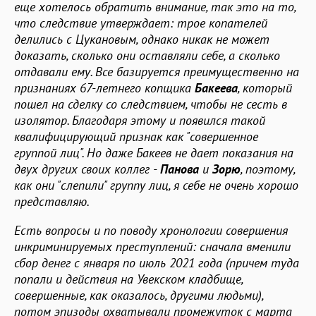
еще хотелось обратить внимание, так это на то,
что следствие утверждает: трое копателей
делились с Цукановым, однако никак не может
доказать, сколько они оставляли себе, а сколько
отдавали ему. Все базируется преимущественно на
признаниях 67-летнего копщика
Бакеева
, который
пошел на сделку со следствием, чтобы не сесть в
изолятор. Благодаря этому и появился такой
квалифицирующий признак как "совершенное
группой лиц". Но даже Бакеев не дает показания на
двух других своих коллег -
Панова
и
Зорю
, поэтому,
как они "слепили" группу лиц, я себе не очень хорошо
представляю.
Есть вопросы и по поводу хронологии совершения
инкриминируемых преступлений: сначала вменили
сбор денег с января по июль 2021 года (причем туда
попали и действия на Увекском кладбище,
совершенные, как оказалось, другими людьми),
потом эпизоды охватывали промежуток с марта