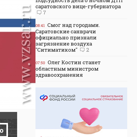
подсудность дела о ночном ДТП
саратовского вице-губернатора
7
Смог над городами.
08:41
Саратовские санврачи
официально признали
загрязнение воздуха
"Ситиматиком"
2
Олег Костин станет
07:50
областным министром
здравоохранения
о