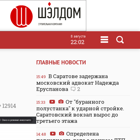
8 августа
22:02
ГЛАВНЫЕ НОВОСТИ
В Саратове задержана
15:49
московский адвокат Надежда
Ерусланова
2
От "буранного
15:33
12914
полустанка" к ударной стройке.
Саратовский вокзал вырос до
третьего этажа
Определена
14:48