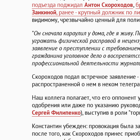
подъезда поджидал
Антон Скороходов
,
б
Заикиной
, ранее - крупный должник по 
видимому, чрезвычайно ценный для поли
"
Он сначала караулил у дома, где я живу.
угрожать физической расправой в нецензу
заявление о преступлении с требование
гражданина уголовное дело о воспрепятс
профессиональной деятельности журнал
Скороходов подал встречное заявление - 
распространенной о нем в неком телегра
Наш коллега полагает, что его оппонент 
одобрения или даже по указанию руковод
Сергей Филипенко
), выступив в роли "тор
Константин убежден: провокация была за
после того, как Скороходов принес прио