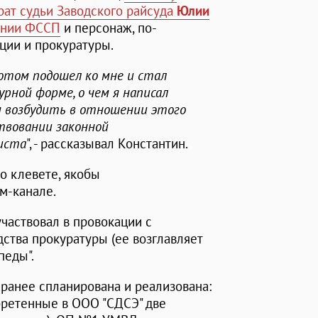
рат судьи Заводского райсуда
Юлии
линии ФССП
и персонаж, по-
ции и прокуратуры.
 Потом подошел ко мне и стал
рной форме, о чем я написал
м возбудить в отношении этого
твовании законной
иста
", - рассказывал Константин.
о клевете, якобы
м-канале.
участвовал в провокации с
ства прокуратуры (ее возглавляет
педы".
ранее спланирована и реализована:
бретенные в ООО "СДСЭ" две