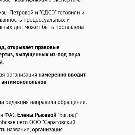
изы Петровой и "СДСЭ" готовили и
нованность процессуальных и
вных дел может быть поставлена
яд, открывает правовые
ертиз, выпущенных из-под пера
да.
ная организация
намеренно вводит
т антимонопольное
да редакция направила обращение.
ния ФАС
Елены Рысевой
"Взгляд"
, обязавшего ООО "Саратовский
ь название, организация