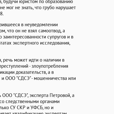
в, будучи юристом по образованию
е мог не знать, что грубо нарушает
8.
азившееся в неуведомлении
м, что он не взял самоотвод, а
о заинтересованности супругов и в
татах экспертного исследования,
н, речь может идти о наличии в
преступлений - злоупотребления
ации доказательств, а в
 и ООО "СДСЭ" - мошенничества или
 ООО "СДСЭ", эксперта Петровой, а
 со следственными органами
лько СУ СКР и УФСБ, но и
ивает квалификацию экспертам.