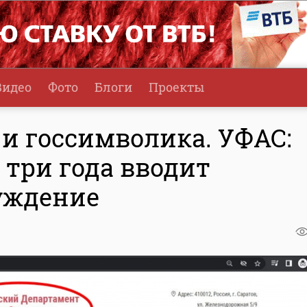
Видео
Фото
Блоги
Проекты
и госсимволика. УФАС:
 три года вводит
луждение