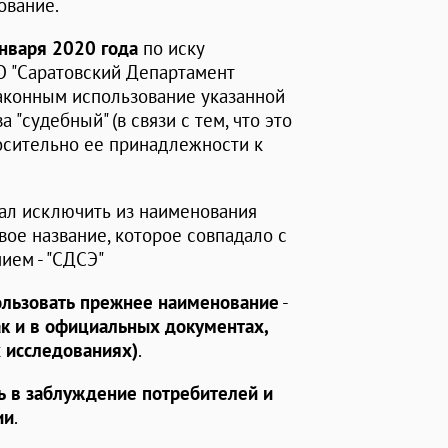
ование.
января 2020 года
по иску
 "Саратовский Департамент
аконным использование указанной
"судебный" (в связи с тем, что это
осительно ее принадлежности к
зал исключить из наименования
вое название, которое совпадало с
ием - "СДСЭ"
ользовать прежнее наименование
-
так и в официальных документах,
 исследованиях)
.
 в заблуждение потребителей и
ии
.