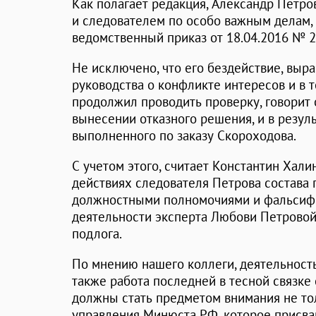
Как полагает редакция, Александр Петро
и следователем по особо важным делам, н
ведомственный приказ от 18.04.2016 № 2
Не исключено, что его бездействие, выр
руководства о конфликте интересов и в то
продолжил проводить проверку, говорит 
вынесении отказного решения, и в резуль
выполненного по заказу Скороходова.
С учетом этого, считает Константин Хали
действиях следователя Петрова состава 
должностными полномочиями и фальсифик
деятельности эксперта Любови Петровой
подлога.
По мнению нашего коллеги, деятельность
также работа последней в тесной связке
должны стать предметом внимания не то
управления Минюста РФ, которое присва