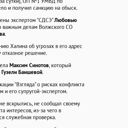
 за сутки), ОП №1 УМВД по
ело и получил санкцию на обыск.
нены экспертом "СДСЭ"
Любовью
бо важным делам Волжского СО
ва
.
ию Халина об угрозах в его адрес
у отказное решение.
дела
Максим Синотов
, который
-
Гузели Баишевой
.
кации "Взгляда" о рисках конфликта
 и его супругой-экспертом.
 не вскрылись, не сообщал своему
а интересов, из-за чего в
ся служебная проверка.