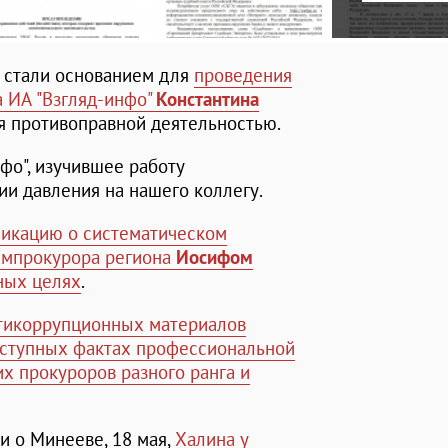
ы стали основанием для
проведения
а ИА "Взгляд-инфо"
Константина
ся противоправной деятельностью.
фо", изучившее работу
ии давления на нашего коллегу.
икацию о систематическом
ампрокурора региона
Иосифом
ных целях
.
нтикоррупционных материалов
реступных фактах профессиональной
х прокуроров разного ранга и
и о Минееве, 18 мая,
Халина у