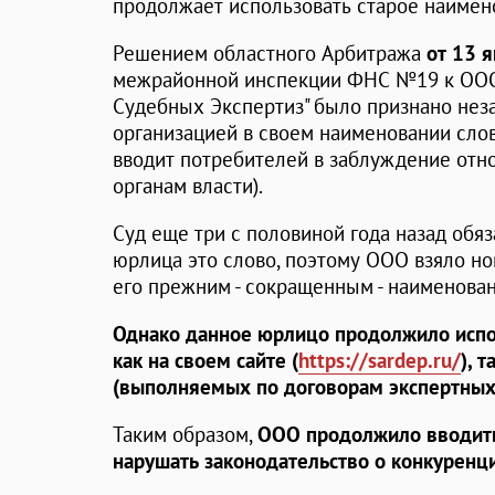
продолжает использовать старое наимен
Решением областного Арбитража
от 13 
межрайонной инспекции ФНС №19 к ООО
Судебных Экспертиз" было признано нез
организацией в своем наименовании слова 
вводит потребителей в заблуждение отн
органам власти).
Суд еще три с половиной года назад обя
юрлица это слово, поэтому ООО взяло но
его прежним - сокращенным - наименован
Однако данное юрлицо продолжило исп
как на своем сайте (
https://sardep.ru/
), 
(выполняемых по договорам экспертных
Таким образом,
ООО продолжило вводить
нарушать законодательство о конкуренц