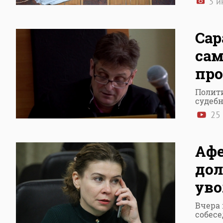
3 и
Сар
сам
про
Полит
судеб
25 
Афе
дол
уво
Вчера
собесе