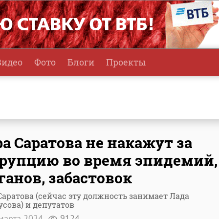
Видео
Фото
Блоги
Проекты
а Саратова не накажут за
рупцию во время эпидемий,
ганов, забастовок
Саратова (сейчас эту должность занимает Лада
сова) и депутатов
марта 2024
9124