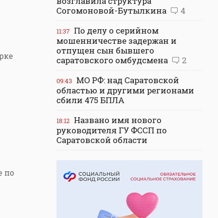
возглавила структура
Согомоновой-Бутылкина
4
По делу о серийном
11:37
мошенничестве задержан и
отпущен сын бывшего
ерке
саратовского омбудсмена
2
МО РФ: над Саратовской
09:43
областью и другими регионами
сбили 475 БПЛА
Названо имя нового
18:12
руководителя ГУ ФССП по
Саратовской области
е по