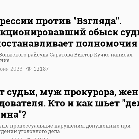
рессии против "Взгляда".
кционировавший обыск суд
останавливает полномочия
Волжского райсуда Саратова Виктор Кучко написал
ение
юня 2023
12187
т судьи, муж прокурора, жен
дователя. Кто и как шьет "де
ина"?
вые процессуальные нарушения, допущенные при
дении уголовного дела