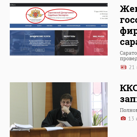
Жен
гос
фир
сар
Сарато
прове
21 
ККС
зап
Полном
13 