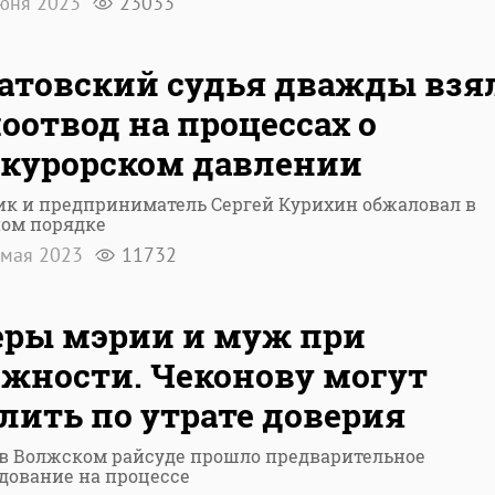
юня 2023
23033
атовский судья дважды взя
оотвод на процессах о
курорском давлении
ик и предприниматель Сергей Курихин обжаловал в
ном порядке
мая 2023
11732
ры мэрии и муж при
жности. Чеконову могут
лить по утрате доверия
 в Волжском райсуде прошло предварительное
дование на процессе