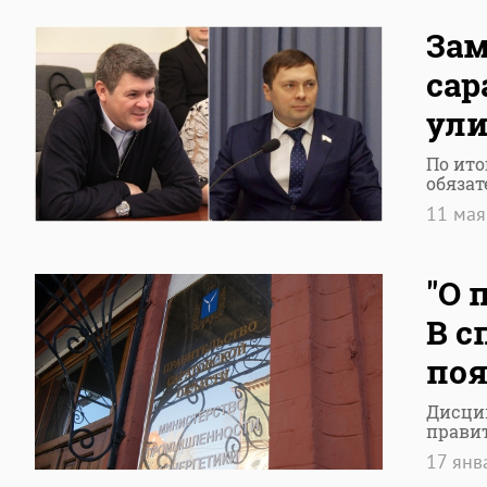
Зам
сар
ули
По ито
обязат
11 ма
"О 
В с
поя
Дисци
правит
17 янв