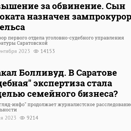
ышение за обвинение. Сын
оката назначен зампрокуро
ельса
ор первого отдела уголовно-судебного управления
ратуры Саратовской
ентября 2023
14153
кал Болливуд. В Саратове
дебная" экспертиза стала
елью семейного бизнеса?
гляд-инфо" продолжает журналистское расследовани
льности
ня 2023
9214