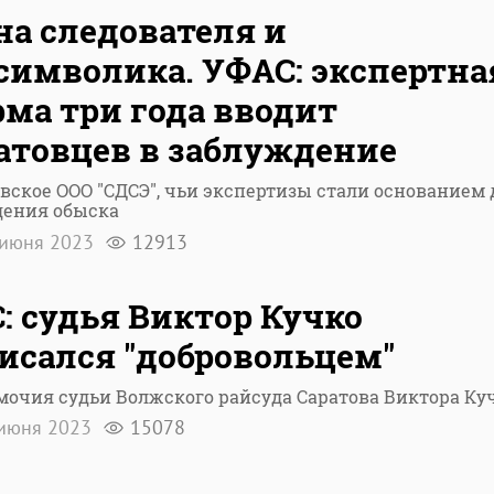
а следователя и
символика. УФАС: экспертна
ма три года вводит
атовцев в заблуждение
вское ООО "СДСЭ", чьи экспертизы стали основанием 
дения обыска
июня 2023
12913
: судья Виктор Кучко
исался "добровольцем"
очия судьи Волжского райсуда Саратова Виктора Ку
июня 2023
15078