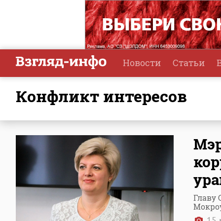
Новости
Статьи
конфликт интересов
Мэр
кор
ура
Главу 
Мокроу
15 