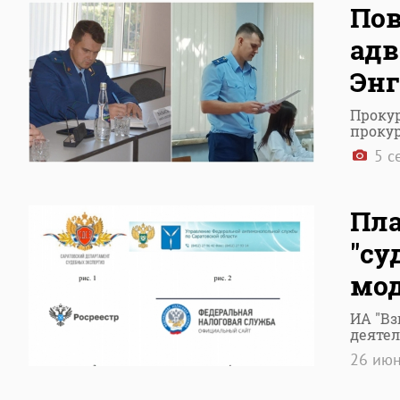
Пов
адв
Энг
Прокур
проку
5 с
Пла
"су
мод
ИА "Вз
деяте
26 ию