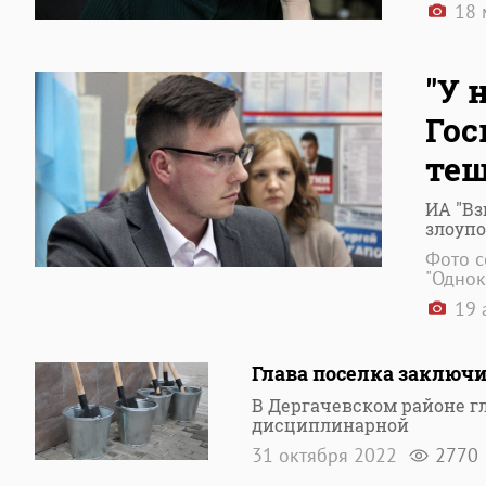
18 
"У 
Гос
тещ
ИА "В
злоуп
Фото с
"Однок
19 
Глава поселка заключи
В Дергачевском районе г
дисциплинарной
31 октября 2022
2770