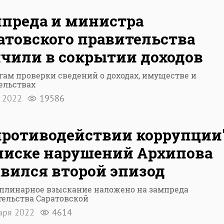
преда и министра
атовского правительства
чили в сокрытии доходов
гам проверки сведений о доходах, имуществе и
ельствах
я 2022
19586
противодействии коррупции"
писке нарушений Архипова
вился второй эпизод
плинарное взыскание наложено на зампреда
ельства Саратовской
аря 2022
4614