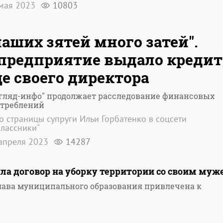
мая 2023
10803
наших зятей много затей".
предприятие выдало кредит
е своего директора
згляд-инфо" продолжает расследование финансовых
отреблений
о страницы супруги Ильи Горбатенко в соцсети
лассники"
апреля 2023
14287
ла договор на уборку территории со своим муж
лава муниципального образования привлечена к