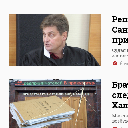
Реп
Сан
при
Судья 
заявл
6 и
Бра
сле
Хал
Массо
возбуж